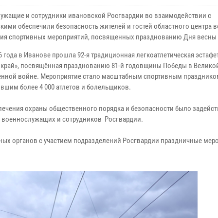
ужащие и сотрудники ивановской Росгвардии во взаимодействии с
кими обеспечили безопасность жителей и гостей областного центра в
ия спортивных мероприятий, посвященных празднованию Дня весны и
6 года в Иванове прошла 92-я традиционная легкоатлетическая эстафе
 край», посвящённая празднованию 81-й годовщины Победы в Велико
енной войне. Мероприятие стало масштабным спортивным празднико
вшим более 4 000 атлетов и болельщиков.
печения охраны общественного порядка и безопасности было задейс
0 военнослужащих и сотрудников Росгвардии.
ьных органов с участием подразделений Росгвардии праздничные мер