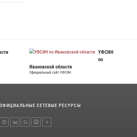
105-летие
15 июля 2026, 13:03
Сотрудники вневедомственной охраны
Росгвардии провели занятие в летнем лагере
в Кинешме
16 июля 2026, 08:32
2
асти
УФСИН
по
Ивановской области
Официальный сайт УФСИН
ОФИЦИАЛЬНЫЕ СЕТЕВЫЕ РЕСУРСЫ