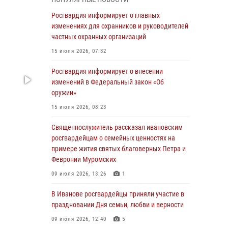
05 августа 2026, 14:37
3
Росгвардия информирует о главных
В Иванове росгвардейцы оказали помощь
изменениях для охранников и руководителей
пожилому мужчине, которому стало плохо во
частных охранных организаций
время проведения массового мероприятия
15 июля 2026, 07:32
03 августа 2026, 12:15
Росгвардия информирует о внесении
В Иванове личный состав Росгвардии принял
изменений в Федеральный закон «Об
участие в торжественных мероприятиях,
оружии»
посвященных празднованию Дня Воздушно-
15 июля 2026, 08:23
десантных войск
Священнослужитель рассказал ивановским
02 августа 2026, 11:46
13
росгвардейцам о семейных ценностях на
Мероприятия в рамках акции «Каникулы с
примере жития святых благоверных Петра и
Росгвардией» продолжаются в Ивановской
Февронии Муромских
области
09 июля 2026, 13:26
1
31 июля 2026, 11:08
В Иванове росгвардейцы приняли участие в
В Ивановской области при содействии
праздновании Дня семьи, любви и верности
Росгвардии задержаны подозреваемые в
09 июля 2026, 12:40
5
серии автомобильных краж