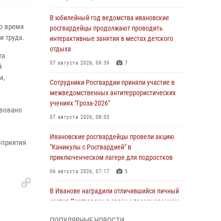
В юбилейный год ведомства ивановские
о время
росгвардейцы продолжают проводить
 труда.
интерактивные занятия в местах детского
отдыха
та
07 августа 2026, 09:39
7
й
м,
Сотрудники Росгвардии приняли участие в
межведомственных антитеррористических
учениях "Гроза-2026"
твовано
07 августа 2026, 08:03
Ивановские росгвардейцы провели акцию
оприятия
"Каникулы с Росгвардией" в
приключенческом лагере для подростков
06 августа 2026, 07:17
5
В Иванове наградили отличившийся личный
состав Росгвардии в связи с празднованием
юбилеев служб ведомства
ПОПУЛЯРНЫЕ НОВОСТИ