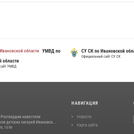
УМВД по
СУ СК по Ивановской обл
Официальный сайт СУ СК
й области
сайт УМВД
И
НАВИГАЦИЯ
 Росгвардии навестили
Новости
ов детских лагерей Ивановск...
Карта сайта
26, 13:06