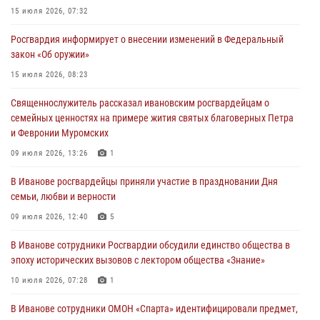
15 июля 2026, 07:32
02 августа 2026, 11:46
13
Росгвардия информирует о внесении изменений в Федеральный
Мероприятия в рамках акции «Каникулы с Росгвардией»
закон «Об оружии»
продолжаются в Ивановской области
15 июля 2026, 08:23
31 июля 2026, 11:08
Священнослужитель рассказал ивановским росгвардейцам о
В Ивановской области при содействии Росгвардии задержаны
семейных ценностях на примере жития святых благоверных Петра
подозреваемые в серии автомобильных краж
и Февронии Муромских
30 июля 2026, 12:41
2
09 июля 2026, 13:26
1
Росгвардейцы Иванова приняли участие в богослужении в честь
В Иванове росгвардейцы приняли участие в праздновании Дня
празднования Дня Крещения Руси
семьи, любви и верности
28 июля 2026, 08:57
4
09 июля 2026, 12:40
5
В Иванове сотрудники Росгвардии обсудили единство общества в
эпоху исторических вызовов с лектором общества «Знание»
10 июля 2026, 07:28
1
В Иванове сотрудники ОМОН «Спарта» идентифицировали предмет,