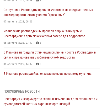
07 августа 2026, 09:39
7
Сотрудники Росгвардии приняли участие в межведомственных
антитеррористических учениях "Гроза-2026"
07 августа 2026, 08:03
Ивановские росгвардейцы провели акцию "Каникулы с
Росгвардией" в приключенческом лагере для подростков
06 августа 2026, 07:17
5
В Иванове наградили отличившийся личный состав Росгвардии в
связи с празднованием юбилеев служб ведомства
05 августа 2026, 14:37
3
В Иванове росгвардейцы оказали помощь пожилому мужчине,
которому стало плохо во время проведения массового мероприятия
03 августа 2026, 12:15
ПОПУЛЯРНЫЕ НОВОСТИ
В Иванове личный состав Росгвардии принял участие в
Росгвардия информирует о главных изменениях для охранников и
торжественных мероприятиях, посвященных празднованию Дня
руководителей частных охранных организаций
Воздушно-десантных войск