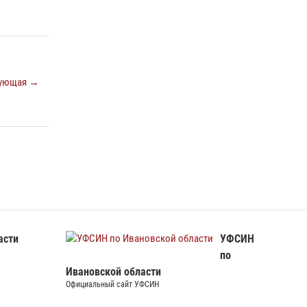
выезжали по сигналу тревоги за неделю
15 июля 2026, 06:54
В Иванове росгвардейцы обеспечили
безопасность граждан во время проведения
ующая →
четвертого этапа престижной многодневки
«Россия»
20 июля 2026, 09:12
3
асти
УФСИН
по
Ивановской области
Официальный сайт УФСИН