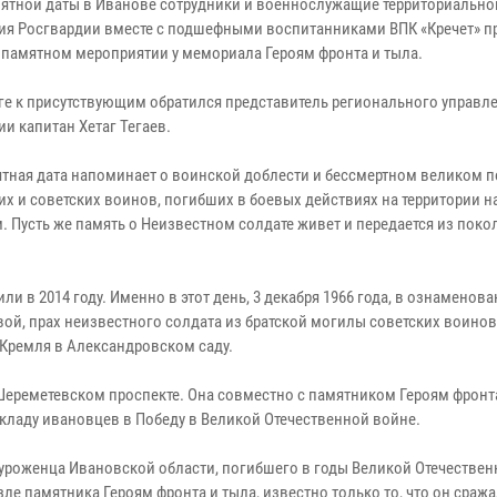
мятной даты в Иванове сотрудники и военнослужащие территориально
ия Росгвардии вместе с подшефными воспитанниками ВПК «Кречет» п
в памятном мероприятии у мемориала Героям фронта и тыла.
ге к присутствующим обратился представитель регионального управл
и капитан Хетаг Тегаев.
ятная дата напоминает о воинской доблести и бессмертном великом 
их и советских воинов, погибших в боевых действиях на территории 
. Пусть же память о Неизвестном солдате живет и передается из поко
 в 2014 году. Именно в этот день, 3 декабря 1966 года, в ознаменова
й, прах неизвестного солдата из братской могилы советских воинов
 Кремля в Александровском саду.
ереметевском проспекте. Она совместно с памятником Героям фронт
ладу ивановцев в Победу в Великой Отечественной войне.
уроженца Ивановской области, погибшего в годы Великой Отечествен
зле памятника Героям фронта и тыла, известно только то, что он сража