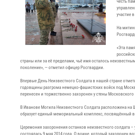
честь па
управлен
участие 
На митин
Росгварди
«Эта пам
российск
страны или за её пределами, чьё имя осталось неизвестным
поколение», — отметил офицер Росгвардии.
Впервые День Неизвестного Солдата в нашей стране отметили
годовщины разгрома немецко-фашистских войск под Москво
перенесен и торжественно захоронен у стены Московского
В Иванове Могила Неизвестного Солдата расположена на Ш
образует единый мемориальный комплекс, посвящённый вк
Церемония захоронения останков неизвестного солдата – 
состоялась 9 мая 2014 года. О воине, который захоронен во