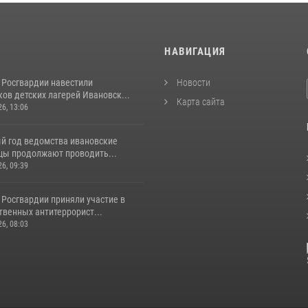
И
НАВИГАЦИЯ
 Росгвардии навестили
Новости
ов детских лагерей Ивановск...
Карта сайта
26, 13:06
й год ведомства ивановские
цы продолжают проводить...
26, 09:39
 Росгвардии приняли участие в
венных антитеррорист...
26, 08:03