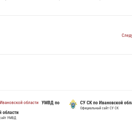
След
УМВД по
СУ СК по Ивановской обл
Официальный сайт СУ СК
й области
сайт УМВД