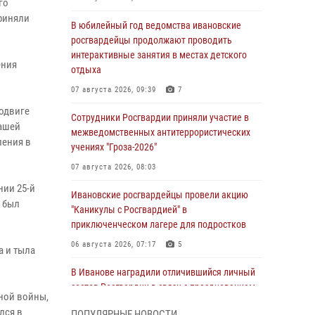
го
риняли
В юбилейный год ведомства ивановские
росгвардейцы продолжают проводить
интерактивные занятия в местах детского
ения
отдыха
07 августа 2026, 09:39
7
подвиге
Сотрудники Росгвардии приняли участие в
нашей
межведомственных антитеррористических
ления в
учениях "Гроза-2026"
07 августа 2026, 08:03
нии 25-й
Ивановские росгвардейцы провели акцию
 был
"Каникулы с Росгвардией" в
приключенческом лагере для подростков
06 августа 2026, 07:17
5
а и тыла
В Иванове наградили отличившийся личный
состав Росгвардии в связи с празднованием
ной войны,
юбилеев служб ведомства
лся в
ПОПУЛЯРНЫЕ НОВОСТИ