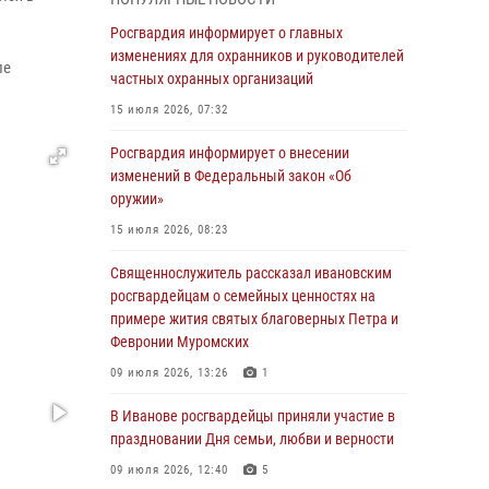
05 августа 2026, 14:37
3
Росгвардия информирует о главных
В Иванове росгвардейцы оказали помощь
изменениях для охранников и руководителей
ле
пожилому мужчине, которому стало плохо во
частных охранных организаций
время проведения массового мероприятия
15 июля 2026, 07:32
03 августа 2026, 12:15
Росгвардия информирует о внесении
В Иванове личный состав Росгвардии принял
изменений в Федеральный закон «Об
участие в торжественных мероприятиях,
оружии»
посвященных празднованию Дня Воздушно-
15 июля 2026, 08:23
десантных войск
Священнослужитель рассказал ивановским
02 августа 2026, 11:46
13
росгвардейцам о семейных ценностях на
Мероприятия в рамках акции «Каникулы с
примере жития святых благоверных Петра и
Росгвардией» продолжаются в Ивановской
Февронии Муромских
области
09 июля 2026, 13:26
1
31 июля 2026, 11:08
В Иванове росгвардейцы приняли участие в
В Ивановской области при содействии
праздновании Дня семьи, любви и верности
Росгвардии задержаны подозреваемые в
09 июля 2026, 12:40
5
серии автомобильных краж