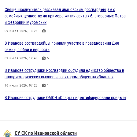
Священнослужитель рассказал ивановским росгвардейцам о
В Ивановской области при содействии Росгвардии задержаны
семейных ценностях на примере жития святых благоверных Петра
подозреваемые в серии автомобильных краж
и Февронии Муромских
30 июля 2026, 12:41
2
09 июля 2026, 13:26
1
Росгвардейцы Иванова приняли участие в богослужении в честь
В Иванове росгвардейцы приняли участие в праздновании Дня
празднования Дня Крещения Руси
семьи, любви и верности
28 июля 2026, 08:57
4
09 июля 2026, 12:40
5
В Иванове сотрудники Росгвардии обсудили единство общества в
эпоху исторических вызовов с лектором общества «Знание»
10 июля 2026, 07:28
1
В Иванове сотрудники ОМОН «Спарта» идентифицировали предмет,
схожий с гранатой
10 июля 2026, 09:29
1
Центральный округ Росгвардии отмечает 105-летие
СУ СК по Ивановской области
15 июля 2026, 13:03