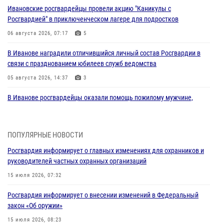
Ивановские росгвардейцы провели акцию "Каникулы с
Росгвардией" в приключенческом лагере для подростков
06 августа 2026, 07:17
5
В Иванове наградили отличившийся личный состав Росгвардии в
связи с празднованием юбилеев служб ведомства
05 августа 2026, 14:37
3
В Иванове росгвардейцы оказали помощь пожилому мужчине,
которому стало плохо во время проведения массового мероприятия
03 августа 2026, 12:15
ПОПУЛЯРНЫЕ НОВОСТИ
В Иванове личный состав Росгвардии принял участие в
Росгвардия информирует о главных изменениях для охранников и
торжественных мероприятиях, посвященных празднованию Дня
руководителей частных охранных организаций
Воздушно-десантных войск
15 июля 2026, 07:32
02 августа 2026, 11:46
13
Росгвардия информирует о внесении изменений в Федеральный
Мероприятия в рамках акции «Каникулы с Росгвардией»
закон «Об оружии»
продолжаются в Ивановской области
15 июля 2026, 08:23
31 июля 2026, 11:08