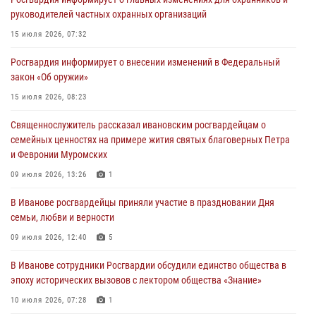
торжественных мероприятиях, посвященных празднованию Дня
руководителей частных охранных организаций
Воздушно-десантных войск
15 июля 2026, 07:32
02 августа 2026, 11:46
13
Росгвардия информирует о внесении изменений в Федеральный
Мероприятия в рамках акции «Каникулы с Росгвардией»
закон «Об оружии»
продолжаются в Ивановской области
15 июля 2026, 08:23
31 июля 2026, 11:08
Священнослужитель рассказал ивановским росгвардейцам о
В Ивановской области при содействии Росгвардии задержаны
семейных ценностях на примере жития святых благоверных Петра
подозреваемые в серии автомобильных краж
и Февронии Муромских
30 июля 2026, 12:41
2
09 июля 2026, 13:26
1
Росгвардейцы Иванова приняли участие в богослужении в честь
В Иванове росгвардейцы приняли участие в праздновании Дня
празднования Дня Крещения Руси
семьи, любви и верности
28 июля 2026, 08:57
4
09 июля 2026, 12:40
5
В Иванове сотрудники Росгвардии обсудили единство общества в
эпоху исторических вызовов с лектором общества «Знание»
10 июля 2026, 07:28
1