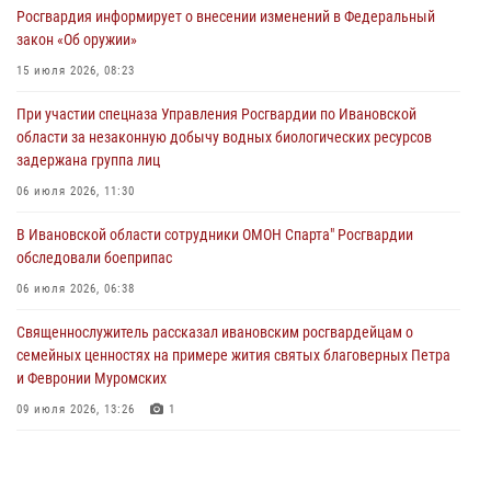
Росгвардия информирует о внесении изменений в Федеральный
занятие с вопитанниками детского лагеря
закон «Об оружии»
27 июля 2026, 12:56
2
15 июля 2026, 08:23
Координационный совет по взаимодействию с частными
При участии спецназа Управления Росгвардии по Ивановской
охранными организациями состоялся в Управлении Росгвардии по
области за незаконную добычу водных биологических ресурсов
Ивановской области
задержана группа лиц
24 июля 2026, 15:25
12
06 июля 2026, 11:30
В Шуе сотрудники Росгвардии изъяли незаконно хранящиеся
В Ивановской области сотрудники ОМОН Спарта" Росгвардии
патроны у местного жителя
обследовали боеприпас
24 июля 2026, 13:53
2
06 июля 2026, 06:38
Священнослужитель рассказал ивановским росгвардейцам о
семейных ценностях на примере жития святых благоверных Петра
и Февронии Муромских
09 июля 2026, 13:26
1
В Иванове росгвардейцы приняли участие в праздновании Дня
семьи, любви и верности