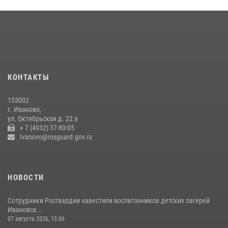
занятие в летнем лагере в Кинешме
16 июля 2026, 08:32
2
Ивановские росгвардейцы более 340 раз выезжали по сигналу
тревоги за неделю
15 июля 2026, 06:54
КОНТАКТЫ
В Иванове росгвардейцы обеспечили безопасность граждан во
время проведения четвертого этапа престижной многодневки
153002
«Россия»
г. Иваново,
20 июля 2026, 09:12
3
ул. Октябрьская д. 22 а
+ 7 (4932) 37-80-05
Ivanovo@rosguard.gov.ru
НОВОСТИ
Сотрудники Росгвардии навестили воспитанников детских лагерей
Ивановск...
07 августа 2026, 13:06