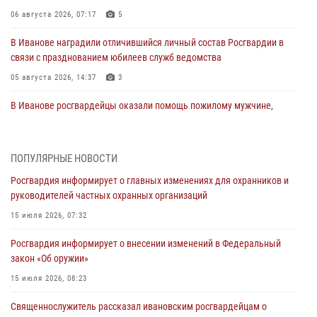
06 августа 2026, 07:17
5
В Иванове наградили отличившийся личный состав Росгвардии в
связи с празднованием юбилеев служб ведомства
05 августа 2026, 14:37
3
В Иванове росгвардейцы оказали помощь пожилому мужчине,
которому стало плохо во время проведения массового мероприятия
03 августа 2026, 12:15
ПОПУЛЯРНЫЕ НОВОСТИ
В Иванове личный состав Росгвардии принял участие в
Росгвардия информирует о главных изменениях для охранников и
торжественных мероприятиях, посвященных празднованию Дня
руководителей частных охранных организаций
Воздушно-десантных войск
15 июля 2026, 07:32
02 августа 2026, 11:46
13
Росгвардия информирует о внесении изменений в Федеральный
Мероприятия в рамках акции «Каникулы с Росгвардией»
закон «Об оружии»
продолжаются в Ивановской области
15 июля 2026, 08:23
31 июля 2026, 11:08
Священнослужитель рассказал ивановским росгвардейцам о
В Ивановской области при содействии Росгвардии задержаны