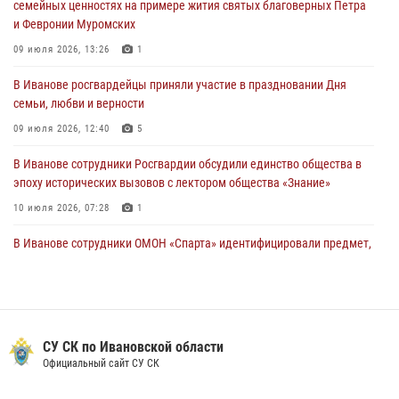
семейных ценностях на примере жития святых благоверных Петра
подозреваемые в серии автомобильных краж
и Февронии Муромских
30 июля 2026, 12:41
2
09 июля 2026, 13:26
1
Росгвардейцы Иванова приняли участие в богослужении в честь
В Иванове росгвардейцы приняли участие в праздновании Дня
празднования Дня Крещения Руси
семьи, любви и верности
28 июля 2026, 08:57
4
09 июля 2026, 12:40
5
В Иванове сотрудники Росгвардии обсудили единство общества в
эпоху исторических вызовов с лектором общества «Знание»
10 июля 2026, 07:28
1
В Иванове сотрудники ОМОН «Спарта» идентифицировали предмет,
схожий с гранатой
10 июля 2026, 09:29
1
Центральный округ Росгвардии отмечает 105-летие
СУ СК по Ивановской области
15 июля 2026, 13:03
Официальный сайт СУ СК
Сотрудники вневедомственной охраны Росгвардии провели