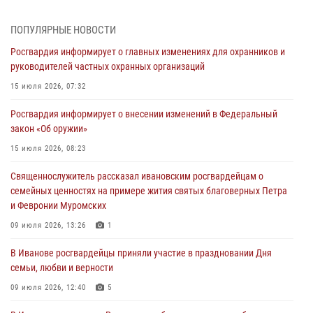
03 августа 2026, 12:15
ПОПУЛЯРНЫЕ НОВОСТИ
В Иванове личный состав Росгвардии принял участие в
Росгвардия информирует о главных изменениях для охранников и
торжественных мероприятиях, посвященных празднованию Дня
руководителей частных охранных организаций
Воздушно-десантных войск
15 июля 2026, 07:32
02 августа 2026, 11:46
13
Росгвардия информирует о внесении изменений в Федеральный
Мероприятия в рамках акции «Каникулы с Росгвардией»
закон «Об оружии»
продолжаются в Ивановской области
15 июля 2026, 08:23
31 июля 2026, 11:08
Священнослужитель рассказал ивановским росгвардейцам о
В Ивановской области при содействии Росгвардии задержаны
семейных ценностях на примере жития святых благоверных Петра
подозреваемые в серии автомобильных краж
и Февронии Муромских
30 июля 2026, 12:41
2
09 июля 2026, 13:26
1
Росгвардейцы Иванова приняли участие в богослужении в честь
В Иванове росгвардейцы приняли участие в праздновании Дня
празднования Дня Крещения Руси
семьи, любви и верности
28 июля 2026, 08:57
4
09 июля 2026, 12:40
5