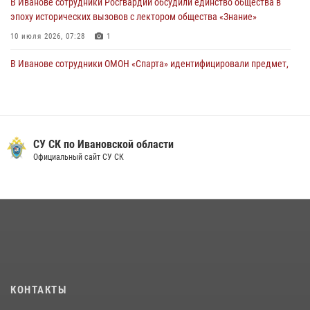
В Иванове сотрудники Росгвардии обсудили единство общества в
эпоху исторических вызовов с лектором общества «Знание»
10 июля 2026, 07:28
1
В Иванове сотрудники ОМОН «Спарта» идентифицировали предмет,
схожий с гранатой
10 июля 2026, 09:29
1
Центральный округ Росгвардии отмечает 105-летие
СУ СК по Ивановской области
15 июля 2026, 13:03
Официальный сайт СУ СК
Сотрудники вневедомственной охраны Росгвардии провели
занятие в летнем лагере в Кинешме
16 июля 2026, 08:32
2
Ивановские росгвардейцы более 340 раз выезжали по сигналу
тревоги за неделю
15 июля 2026, 06:54
КОНТАКТЫ
В Иванове росгвардейцы обеспечили безопасность граждан во