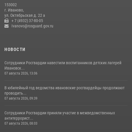
время проведения четвертого этапа престижной многодневки
153002
«Россия»
г. Иваново,
20 июля 2026, 09:12
3
ул. Октябрьская д. 22 а
+ 7 (4932) 37-80-05
Ivanovo@rosguard.gov.ru
НОВОСТИ
Сотрудники Росгвардии навестили воспитанников детских лагерей
Ивановск...
07 августа 2026, 13:06
В юбилейный год ведомства ивановские росгвардейцы продолжают
проводить...
07 августа 2026, 09:39
Сотрудники Росгвардии приняли участие в межведомственных
антитеррорист...
07 августа 2026, 08:03