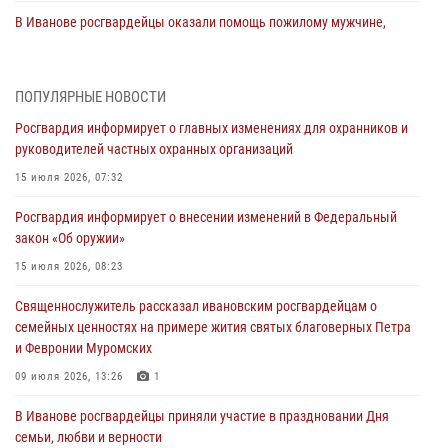
В Иванове росгвардейцы оказали помощь пожилому мужчине,
которому стало плохо во время проведения массового мероприятия
03 августа 2026, 12:15
ПОПУЛЯРНЫЕ НОВОСТИ
В Иванове личный состав Росгвардии принял участие в
Росгвардия информирует о главных изменениях для охранников и
торжественных мероприятиях, посвященных празднованию Дня
руководителей частных охранных организаций
Воздушно-десантных войск
15 июля 2026, 07:32
02 августа 2026, 11:46
13
Росгвардия информирует о внесении изменений в Федеральный
Мероприятия в рамках акции «Каникулы с Росгвардией»
закон «Об оружии»
продолжаются в Ивановской области
15 июля 2026, 08:23
31 июля 2026, 11:08
Священнослужитель рассказал ивановским росгвардейцам о
В Ивановской области при содействии Росгвардии задержаны
семейных ценностях на примере жития святых благоверных Петра
подозреваемые в серии автомобильных краж
и Февронии Муромских
30 июля 2026, 12:41
2
09 июля 2026, 13:26
1
Росгвардейцы Иванова приняли участие в богослужении в честь
В Иванове росгвардейцы приняли участие в праздновании Дня
празднования Дня Крещения Руси
семьи, любви и верности