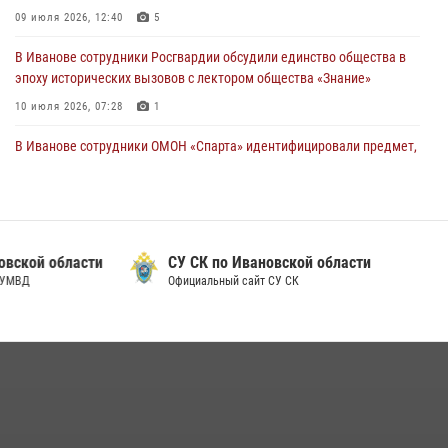
28 июля 2026, 08:57
4
09 июля 2026, 12:40
5
В Иванове сотрудники Росгвардии обсудили единство общества в
эпоху исторических вызовов с лектором общества «Знание»
10 июля 2026, 07:28
1
В Иванове сотрудники ОМОН «Спарта» идентифицировали предмет,
схожий с гранатой
10 июля 2026, 09:29
1
Ивановские росгвардейцы с начала года направили в зону СВО
более 250 единиц оружия
СУ СК по Ивановской области
Официальный сайт СУ СК
08 июля 2026, 09:39
В Иванове росгвардейцы задержали подозреваемого в краже 38
упаковок масла
08 июля 2026, 09:35
Центральный округ Росгвардии отмечает 105-летие
15 июля 2026, 13:03