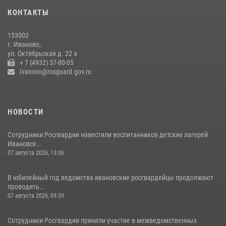
КОНТАКТЫ
Сотрудники вневедомственной охраны Росгвардии провели
занятие в летнем лагере в Кинешме
153002
16 июля 2026, 08:32
2
г. Иваново,
ул. Октябрьская д. 22 а
+ 7 (4932) 37-80-05
Ivanovo@rosguard.gov.ru
НОВОСТИ
Сотрудники Росгвардии навестили воспитанников детских лагерей
Ивановск...
07 августа 2026, 13:06
В юбилейный год ведомства ивановские росгвардейцы продолжают
проводить...
07 августа 2026, 09:39
Сотрудники Росгвардии приняли участие в межведомственных