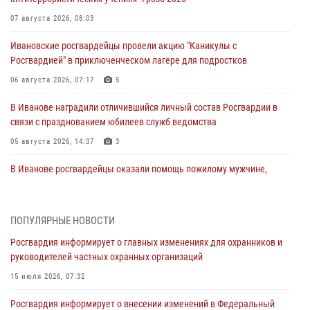
07 августа 2026, 08:03
Ивановские росгвардейцы провели акцию "Каникулы с
Росгвардией" в приключенческом лагере для подростков
06 августа 2026, 07:17
5
В Иванове наградили отличившийся личный состав Росгвардии в
связи с празднованием юбилеев служб ведомства
05 августа 2026, 14:37
3
В Иванове росгвардейцы оказали помощь пожилому мужчине,
которому стало плохо во время проведения массового мероприятия
03 августа 2026, 12:15
ПОПУЛЯРНЫЕ НОВОСТИ
В Иванове личный состав Росгвардии принял участие в
Росгвардия информирует о главных изменениях для охранников и
торжественных мероприятиях, посвященных празднованию Дня
руководителей частных охранных организаций
Воздушно-десантных войск
15 июля 2026, 07:32
02 августа 2026, 11:46
13
Росгвардия информирует о внесении изменений в Федеральный
Мероприятия в рамках акции «Каникулы с Росгвардией»