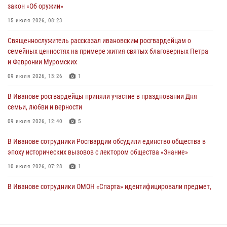
закон «Об оружии»
продолжаются в Ивановской области
15 июля 2026, 08:23
31 июля 2026, 11:08
Священнослужитель рассказал ивановским росгвардейцам о
В Ивановской области при содействии Росгвардии задержаны
семейных ценностях на примере жития святых благоверных Петра
подозреваемые в серии автомобильных краж
и Февронии Муромских
30 июля 2026, 12:41
2
09 июля 2026, 13:26
1
Росгвардейцы Иванова приняли участие в богослужении в честь
В Иванове росгвардейцы приняли участие в праздновании Дня
празднования Дня Крещения Руси
семьи, любви и верности
28 июля 2026, 08:57
4
09 июля 2026, 12:40
5
В Иванове сотрудники Росгвардии обсудили единство общества в
эпоху исторических вызовов с лектором общества «Знание»
10 июля 2026, 07:28
1
В Иванове сотрудники ОМОН «Спарта» идентифицировали предмет,
схожий с гранатой
10 июля 2026, 09:29
1