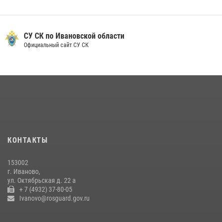
10 июля 2026, 09:29
1
Ивановские росгвардейцы с начала года направили в зону СВО
более 250 единиц оружия
СУ СК по Ивановской области
Официальный сайт СУ СК
08 июля 2026, 09:39
В Иванове росгвардейцы задержали подозреваемого в краже 38
упаковок масла
08 июля 2026, 09:35
Центральный округ Росгвардии отмечает 105-летие
15 июля 2026, 13:03
КОНТАКТЫ
Сотрудники вневедомственной охраны Росгвардии провели
занятие в летнем лагере в Кинешме
153002
16 июля 2026, 08:32
2
г. Иваново,
ул. Октябрьская д. 22 а
+ 7 (4932) 37-80-05
Ivanovo@rosguard.gov.ru