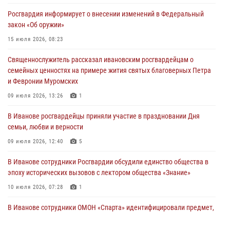
Росгвардия информирует о внесении изменений в Федеральный
Мероприятия в рамках акции «Каникулы с Росгвардией»
закон «Об оружии»
продолжаются в Ивановской области
15 июля 2026, 08:23
31 июля 2026, 11:08
Священнослужитель рассказал ивановским росгвардейцам о
В Ивановской области при содействии Росгвардии задержаны
семейных ценностях на примере жития святых благоверных Петра
подозреваемые в серии автомобильных краж
и Февронии Муромских
30 июля 2026, 12:41
2
09 июля 2026, 13:26
1
Росгвардейцы Иванова приняли участие в богослужении в честь
В Иванове росгвардейцы приняли участие в праздновании Дня
празднования Дня Крещения Руси
семьи, любви и верности
28 июля 2026, 08:57
4
09 июля 2026, 12:40
5
В Иванове сотрудники Росгвардии обсудили единство общества в
эпоху исторических вызовов с лектором общества «Знание»
10 июля 2026, 07:28
1
В Иванове сотрудники ОМОН «Спарта» идентифицировали предмет,
схожий с гранатой