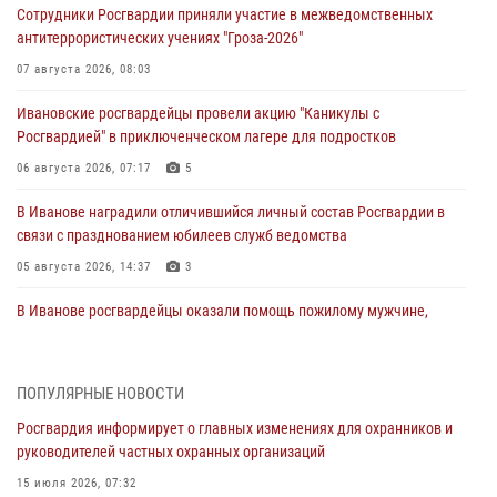
Сотрудники Росгвардии приняли участие в межведомственных
антитеррористических учениях "Гроза-2026"
07 августа 2026, 08:03
Ивановские росгвардейцы провели акцию "Каникулы с
Росгвардией" в приключенческом лагере для подростков
06 августа 2026, 07:17
5
В Иванове наградили отличившийся личный состав Росгвардии в
связи с празднованием юбилеев служб ведомства
05 августа 2026, 14:37
3
В Иванове росгвардейцы оказали помощь пожилому мужчине,
которому стало плохо во время проведения массового мероприятия
03 августа 2026, 12:15
ПОПУЛЯРНЫЕ НОВОСТИ
В Иванове личный состав Росгвардии принял участие в
Росгвардия информирует о главных изменениях для охранников и
торжественных мероприятиях, посвященных празднованию Дня
руководителей частных охранных организаций
Воздушно-десантных войск
15 июля 2026, 07:32
02 августа 2026, 11:46
13