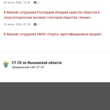
09 июля 2026, 12:40
5
В Иванове сотрудники Росгвардии обсудили единство общества в
эпоху исторических вызовов с лектором общества «Знание»
10 июля 2026, 07:28
1
В Иванове сотрудники ОМОН «Спарта» идентифицировали предмет,
схожий с гранатой
10 июля 2026, 09:29
1
Центральный округ Росгвардии отмечает 105-летие
СУ СК по Ивановской области
15 июля 2026, 13:03
Официальный сайт СУ СК
Сотрудники вневедомственной охраны Росгвардии провели
занятие в летнем лагере в Кинешме
16 июля 2026, 08:32
2
Ивановские росгвардейцы более 340 раз выезжали по сигналу
тревоги за неделю
15 июля 2026, 06:54