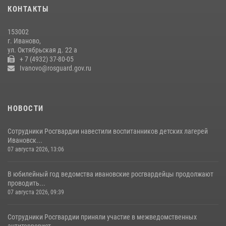
КОНТАКТЫ
В Иванове росгвардейцы обеспечили безопасность граждан во
время проведения четвертого этапа престижной многодневки
153002
«Россия»
г. Иваново,
20 июля 2026, 09:12
3
ул. Октябрьская д. 22 а
+ 7 (4932) 37-80-05
Ivanovo@rosguard.gov.ru
НОВОСТИ
Сотрудники Росгвардии навестили воспитанников детских лагерей
Ивановск...
07 августа 2026, 13:06
В юбилейный год ведомства ивановские росгвардейцы продолжают
проводить...
07 августа 2026, 09:39
Сотрудники Росгвардии приняли участие в межведомственных