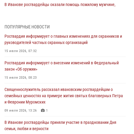
В Иванове росгвардейцы оказали помощь пожилому мужчине,
которому стало плохо во время проведения массового мероприятия
03 августа 2026, 12:15
ПОПУЛЯРНЫЕ НОВОСТИ
В Иванове личный состав Росгвардии принял участие в
Росгвардия информирует о главных изменениях для охранников и
торжественных мероприятиях, посвященных празднованию Дня
руководителей частных охранных организаций
Воздушно-десантных войск
15 июля 2026, 07:32
02 августа 2026, 11:46
13
Росгвардия информирует о внесении изменений в Федеральный
Мероприятия в рамках акции «Каникулы с Росгвардией»
закон «Об оружии»
продолжаются в Ивановской области
15 июля 2026, 08:23
31 июля 2026, 11:08
Священнослужитель рассказал ивановским росгвардейцам о
В Ивановской области при содействии Росгвардии задержаны
семейных ценностях на примере жития святых благоверных Петра
подозреваемые в серии автомобильных краж
и Февронии Муромских
30 июля 2026, 12:41
2
09 июля 2026, 13:26
1
Росгвардейцы Иванова приняли участие в богослужении в честь
В Иванове росгвардейцы приняли участие в праздновании Дня
празднования Дня Крещения Руси
семьи, любви и верности
28 июля 2026, 08:57
4