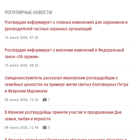
03 августа 2026, 12:15
ПОПУЛЯРНЫЕ НОВОСТИ
В Иванове личный состав Росгвардии принял участие в
Росгвардия информирует о главных изменениях для охранников и
торжественных мероприятиях, посвященных празднованию Дня
руководителей частных охранных организаций
Воздушно-десантных войск
15 июля 2026, 07:32
02 августа 2026, 11:46
13
Росгвардия информирует о внесении изменений в Федеральный
Мероприятия в рамках акции «Каникулы с Росгвардией»
закон «Об оружии»
продолжаются в Ивановской области
15 июля 2026, 08:23
31 июля 2026, 11:08
Священнослужитель рассказал ивановским росгвардейцам о
В Ивановской области при содействии Росгвардии задержаны
семейных ценностях на примере жития святых благоверных Петра
подозреваемые в серии автомобильных краж
и Февронии Муромских
30 июля 2026, 12:41
2
09 июля 2026, 13:26
1
Росгвардейцы Иванова приняли участие в богослужении в честь
В Иванове росгвардейцы приняли участие в праздновании Дня
празднования Дня Крещения Руси
семьи, любви и верности
28 июля 2026, 08:57
4
09 июля 2026, 12:40
5