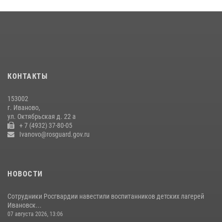
занятие в летнем лагере в Кинешме
16 июля 2026, 08:32
2
Ивановские росгвардейцы более 340 раз выезжали по сигналу
тревоги за неделю
15 июля 2026, 06:54
КОНТАКТЫ
В Иванове росгвардейцы обеспечили безопасность граждан во
время проведения четвертого этапа престижной многодневки
153002
«Россия»
г. Иваново,
20 июля 2026, 09:12
3
ул. Октябрьская д. 22 а
+ 7 (4932) 37-80-05
Ivanovo@rosguard.gov.ru
НОВОСТИ
Сотрудники Росгвардии навестили воспитанников детских лагерей
Ивановск...
07 августа 2026, 13:06