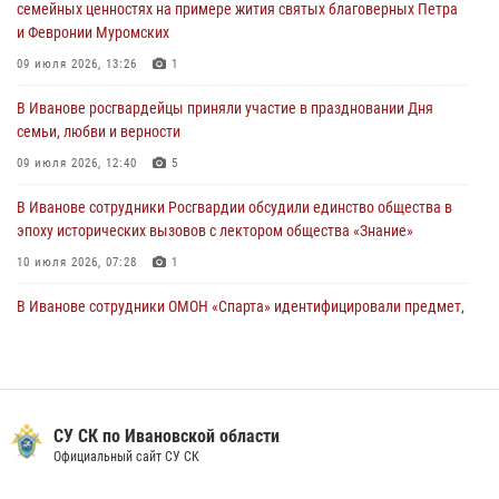
семейных ценностях на примере жития святых благоверных Петра
подозреваемые в серии автомобильных краж
и Февронии Муромских
30 июля 2026, 12:41
2
09 июля 2026, 13:26
1
Росгвардейцы Иванова приняли участие в богослужении в честь
В Иванове росгвардейцы приняли участие в праздновании Дня
празднования Дня Крещения Руси
семьи, любви и верности
28 июля 2026, 08:57
4
09 июля 2026, 12:40
5
В Иванове сотрудники Росгвардии обсудили единство общества в
эпоху исторических вызовов с лектором общества «Знание»
10 июля 2026, 07:28
1
В Иванове сотрудники ОМОН «Спарта» идентифицировали предмет,
схожий с гранатой
10 июля 2026, 09:29
1
Центральный округ Росгвардии отмечает 105-летие
СУ СК по Ивановской области
15 июля 2026, 13:03
Официальный сайт СУ СК
Сотрудники вневедомственной охраны Росгвардии провели