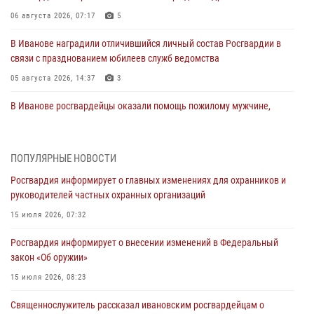
06 августа 2026, 07:17
5
В Иванове наградили отличившийся личный состав Росгвардии в
связи с празднованием юбилеев служб ведомства
05 августа 2026, 14:37
3
В Иванове росгвардейцы оказали помощь пожилому мужчине,
которому стало плохо во время проведения массового мероприятия
03 августа 2026, 12:15
ПОПУЛЯРНЫЕ НОВОСТИ
В Иванове личный состав Росгвардии принял участие в
Росгвардия информирует о главных изменениях для охранников и
торжественных мероприятиях, посвященных празднованию Дня
руководителей частных охранных организаций
Воздушно-десантных войск
15 июля 2026, 07:32
02 августа 2026, 11:46
13
Росгвардия информирует о внесении изменений в Федеральный
Мероприятия в рамках акции «Каникулы с Росгвардией»
закон «Об оружии»
продолжаются в Ивановской области
15 июля 2026, 08:23
31 июля 2026, 11:08
Священнослужитель рассказал ивановским росгвардейцам о
В Ивановской области при содействии Росгвардии задержаны