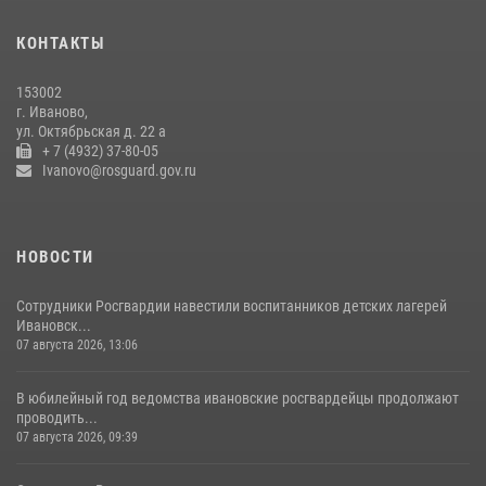
15 июля 2026, 13:03
КОНТАКТЫ
Сотрудники вневедомственной охраны Росгвардии провели
занятие в летнем лагере в Кинешме
153002
16 июля 2026, 08:32
2
г. Иваново,
ул. Октябрьская д. 22 а
+ 7 (4932) 37-80-05
Ivanovo@rosguard.gov.ru
НОВОСТИ
Сотрудники Росгвардии навестили воспитанников детских лагерей
Ивановск...
07 августа 2026, 13:06
В юбилейный год ведомства ивановские росгвардейцы продолжают
проводить...
07 августа 2026, 09:39