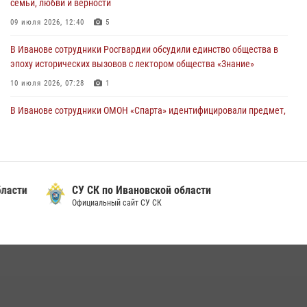
семьи, любви и верности
28 июля 2026, 08:57
4
09 июля 2026, 12:40
5
В Иванове сотрудники Росгвардии обсудили единство общества в
эпоху исторических вызовов с лектором общества «Знание»
10 июля 2026, 07:28
1
В Иванове сотрудники ОМОН «Спарта» идентифицировали предмет,
схожий с гранатой
10 июля 2026, 09:29
1
Ивановские росгвардейцы с начала года направили в зону СВО
более 250 единиц оружия
СУ СК по Ивановской области
Официальный сайт СУ СК
08 июля 2026, 09:39
В Иванове росгвардейцы задержали подозреваемого в краже 38
упаковок масла
08 июля 2026, 09:35
Центральный округ Росгвардии отмечает 105-летие