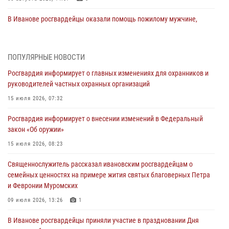
В Иванове росгвардейцы оказали помощь пожилому мужчине,
которому стало плохо во время проведения массового мероприятия
03 августа 2026, 12:15
ПОПУЛЯРНЫЕ НОВОСТИ
В Иванове личный состав Росгвардии принял участие в
Росгвардия информирует о главных изменениях для охранников и
торжественных мероприятиях, посвященных празднованию Дня
руководителей частных охранных организаций
Воздушно-десантных войск
15 июля 2026, 07:32
02 августа 2026, 11:46
13
Росгвардия информирует о внесении изменений в Федеральный
Мероприятия в рамках акции «Каникулы с Росгвардией»
закон «Об оружии»
продолжаются в Ивановской области
15 июля 2026, 08:23
31 июля 2026, 11:08
Священнослужитель рассказал ивановским росгвардейцам о
В Ивановской области при содействии Росгвардии задержаны
семейных ценностях на примере жития святых благоверных Петра
подозреваемые в серии автомобильных краж
и Февронии Муромских
30 июля 2026, 12:41
2
09 июля 2026, 13:26
1
Росгвардейцы Иванова приняли участие в богослужении в честь
В Иванове росгвардейцы приняли участие в праздновании Дня
празднования Дня Крещения Руси