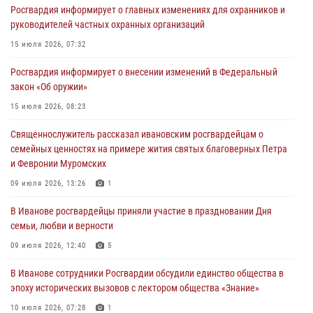
Росгвардия информирует о главных изменениях для охранников и
торжественных мероприятиях, посвященных празднованию Дня
руководителей частных охранных организаций
Воздушно-десантных войск
15 июля 2026, 07:32
02 августа 2026, 11:46
13
Росгвардия информирует о внесении изменений в Федеральный
Мероприятия в рамках акции «Каникулы с Росгвардией»
закон «Об оружии»
продолжаются в Ивановской области
15 июля 2026, 08:23
31 июля 2026, 11:08
Священнослужитель рассказал ивановским росгвардейцам о
В Ивановской области при содействии Росгвардии задержаны
семейных ценностях на примере жития святых благоверных Петра
подозреваемые в серии автомобильных краж
и Февронии Муромских
30 июля 2026, 12:41
2
09 июля 2026, 13:26
1
Росгвардейцы Иванова приняли участие в богослужении в честь
В Иванове росгвардейцы приняли участие в праздновании Дня
празднования Дня Крещения Руси
семьи, любви и верности
28 июля 2026, 08:57
4
09 июля 2026, 12:40
5
В Иванове сотрудники Росгвардии обсудили единство общества в
эпоху исторических вызовов с лектором общества «Знание»
10 июля 2026, 07:28
1