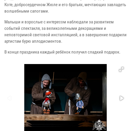
Коте, добросердечном Жюле и его братьях, мечтающих завладеть
волшебными сапогами.
Малыши и взрослые с интересом наблюдали за развитием
событий спектакля, за великолепными декорациями и
неповторимой световой инсталляцией, а в завершение подарили
артистам бурю аплодисментов.
В конце праздника каждый ребёнок получил сладкий подарок.