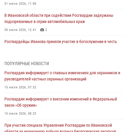
31 июля 2026, 11:08
В Ивановской области при содействии Росгвардии задержаны
подозреваемые в серии автомобильных краж
30 июля 2026, 12:41
2
Росгвардейцы Иванова приняли участие в богослужении в честь
празднования Дня Крещения Руси
28 июля 2026, 08:57
4
ПОПУЛЯРНЫЕ НОВОСТИ
День открытых дверей провели сотрудники СОБР "Сумрак"
Росгвардия информирует о главных изменениях для охранников и
Росгвардии для ивановской молодежи
руководителей частных охранных организаций
27 июля 2026, 14:10
2
15 июля 2026, 07:32
Представители ивановского ОМОН "Спарта" провели обучающее
Росгвардия информирует о внесении изменений в Федеральный
занятие с вопитанниками детского лагеря
закон «Об оружии»
27 июля 2026, 12:56
2
15 июля 2026, 08:23
Координационный совет по взаимодействию с частными
При участии спецназа Управления Росгвардии по Ивановской
охранными организациями состоялся в Управлении Росгвардии по
области за незаконную добычу водных биологических ресурсов