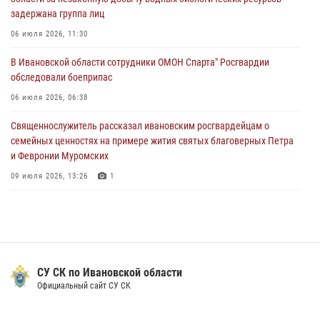
Ивановской области
задержана группа лиц
24 июля 2026, 15:25
12
06 июля 2026, 11:30
В Шуе сотрудники Росгвардии изъяли незаконно хранящиеся
В Ивановской области сотрудники ОМОН Спарта" Росгвардии
патроны у местного жителя
обследовали боеприпас
24 июля 2026, 13:53
2
06 июля 2026, 06:38
Священнослужитель рассказал ивановским росгвардейцам о
семейных ценностях на примере жития святых благоверных Петра
и Февронии Муромских
09 июля 2026, 13:26
1
В Иванове росгвардейцы приняли участие в праздновании Дня
семьи, любви и верности
09 июля 2026, 12:40
5
В Иванове сотрудники Росгвардии обсудили единство общества в
СУ СК по Ивановской области
эпоху исторических вызовов с лектором общества «Знание»
Официальный сайт СУ СК
10 июля 2026, 07:28
1