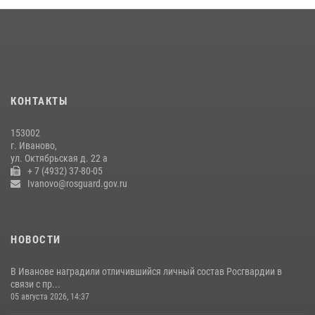
В Иванове сотрудниками лицензионно-разрешительной работы
Росгвардии проверено более 90 владельцев оружия за неделю
07 июля 2026, 13:04
Ивановские росгвардейцы с начала года направили в зону СВО
более 250 единиц оружия
КОНТАКТЫ
08 июля 2026, 09:39
153002
В Иванове сотрудники ОМОН «Спарта» идентифицировали предмет,
г. Иваново,
схожий с гранатой
ул. Октябрьская д. 22 а
+ 7 (4932) 37-80-05
10 июля 2026, 09:29
1
Ivanovo@rosguard.gov.ru
НОВОСТИ
В Иванове наградили отличившийся личный состав Росгвардии в
связи с пр...
05 августа 2026, 14:37