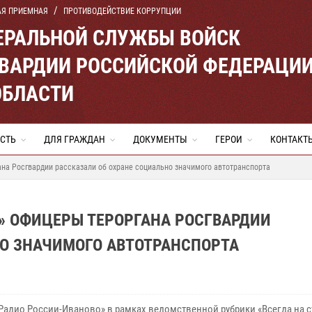
АЯ ПРИЕМНАЯ
ПРОТИВОДЕЙСТВИЕ КОРРУПЦИИ
ЕРАЛЬНОЙ СЛУЖБЫ ВОЙСК
ВАРДИИ РОССИЙСКОЙ ФЕДЕРАЦИ
ОБЛАСТИ
СТЬ
ДЛЯ ГРАЖДАН
ДОКУМЕНТЫ
ГЕРОИ
КОНТАКТ
на Росгвардии рассказали об охране социально значимого автотранспорта
» ОФИЦЕРЫ ТЕРОРГАНА РОСГВАРДИИ
НО ЗНАЧИМОГО АВТОТРАНСПОРТА
«Радио России-Иваново» в рамках ведомственной рубрики «Всегда на 