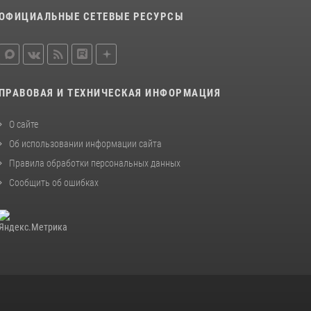
ОФИЦИАЛЬНЫЕ СЕТЕВЫЕ РЕСУРСЫ
В Иванове росгвардейцы задержали
подозреваемого в краже 38 упаковок масла
08 июля 2026, 09:35
Центральный округ Росгвардии отмечает
ПРАВОВАЯ И ТЕХНИЧЕСКАЯ ИНФОРМАЦИЯ
105-летие
15 июля 2026, 13:03
О сайте
Об использовании информации сайта
Правила обработки персональных данных
Сообщить об ошибках