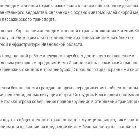
вневедомственной охраны рассказали о новом направление деятель
анительного ведомства, связанное с охраной автомобилей скорой м
 пассажирского транспорта.
альника Управления вневедомственной охраны полковник Евгений К
л слушателям о результатах внедрения охранных систем на объектах
тной инфраструктуры Ивановской области.
я проделанной работе в текущем году было достигнуто соглашение с
льным унитарным предприятием «Ивановский пассажирский транспор
е тревожных кнопок в троллейбусах. С прошлого года охранными сис
ления безопасности граждан во время передвижения в общественном 
ия непредвиденных ситуаций в пути. Сотрудник Росгвардии напомни
не только угроза совершения правонарушения в отношении транспорт
другого общественного транспорта, как муниципального, так и част
ением для нас является внедрение систем безопасности на школьных