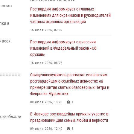
31 июля 2026, 11:08
истемы
Росгвардия информирует о главных
В Ивановской области при содействии
изменениях для охранников и руководителей
Росгвардии задержаны подозреваемые в
частных охранных организаций
пки в
серии автомобильных краж
15 июля 2026, 07:32
30 июля 2026, 12:41
2
 всех
Росгвардия информирует о внесении
Росгвардейцы Иванова приняли участие в
изменений в Федеральный закон «Об
богослужении в честь празднования Дня
оружии»
Крещения Руси
15 июля 2026, 08:23
28 июля 2026, 08:57
4
Священнослужитель рассказал ивановским
День открытых дверей провели сотрудники
росгвардейцам о семейных ценностях на
СОБР "Сумрак" Росгвардии для ивановской
примере жития святых благоверных Петра и
молодежи
Февронии Муромских
27 июля 2026, 14:10
2
09 июля 2026, 13:26
1
Представители ивановского ОМОН "Спарта"
В Иванове росгвардейцы приняли участие в
кой области
провели обучающее занятие с
праздновании Дня семьи, любви и верности
вопитанниками детского лагеря
09 июля 2026, 12:40
5