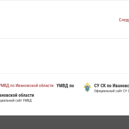
След
УМВД по
СУ СК по Ивановской обл
Официальный сайт СУ СК
й области
сайт УМВД