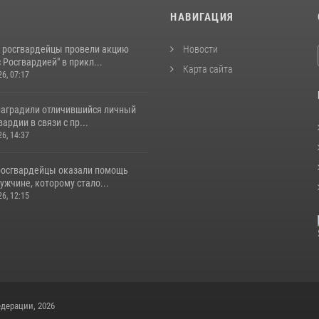
И
НАВИГАЦИЯ
 росгвардейцы провели акцию
Новости
 Росгвардией" в прикл...
Карта сайта
26, 07:17
наградили отличившийся личный
ардии в связи с пр...
26, 14:37
росгвардейцы оказали помощь
жчине, которому стало...
26, 12:15
дерации, 2026