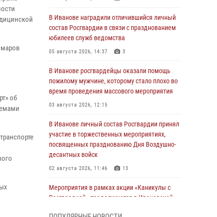
ности
В Иванове наградили отличившийся личный
едицинской
состав Росгвардии в связи с празднованием
юбилеев служб ведомства
омаров
05 августа 2026, 14:37
3
В Иванове росгвардейцы оказали помощь
пожилому мужчине, которому стало плохо во
время проведения массового мероприятия
т» об
03 августа 2026, 12:15
темами
В Иванове личный состав Росгвардии принял
участие в торжественных мероприятиях,
транспорте
посвященных празднованию Дня Воздушно-
л
десантных войск
ного
02 августа 2026, 11:46
13
ных
Мероприятия в рамках акции «Каникулы с
Росгвардией» продолжаются в Ивановской
области
ПОПУЛЯРНЫЕ НОВОСТИ