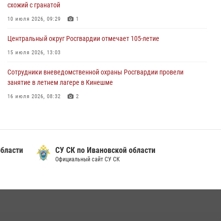
схожий с гранатой
празднования Дня Крещения Руси
10 июля 2026, 09:29
1
28 июля 2026, 08:57
4
Центральный округ Росгвардии отмечает 105-летие
15 июля 2026, 13:03
Сотрудники вневедомственной охраны Росгвардии провели
занятие в летнем лагере в Кинешме
16 июля 2026, 08:32
2
Ивановские росгвардейцы более 340 раз выезжали по сигналу
тревоги за неделю
15 июля 2026, 06:54
СУ СК по Ивановской области
В Иванове росгвардейцы обеспечили безопасность граждан во
Официальный сайт СУ СК
время проведения четвертого этапа престижной многодневки
«Россия»
20 июля 2026, 09:12
3
В Иванове начальник регионального управления Росгвардии