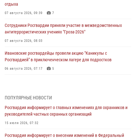
отдыха
07 августа 2026, 09:39
7
Сотрудники Росгвардии приняли участие в межведомственных
антитеррористических учениях "Гроза-2026"
07 августа 2026, 08:03
Ивановские росгвардейцы провели акцию "Каникулы с
Росгвардией" в приключенческом лагере для подростков
06 августа 2026, 07:17
5
В Иванове наградили отличившийся личный состав Росгвардии в
связи с празднованием юбилеев служб ведомства
05 августа 2026, 14:37
3
ПОПУЛЯРНЫЕ НОВОСТИ
Росгвардия информирует о главных изменениях для охранников и
В Иванове росгвардейцы оказали помощь пожилому мужчине,
руководителей частных охранных организаций
которому стало плохо во время проведения массового мероприятия
15 июля 2026, 07:32
03 августа 2026, 12:15
Росгвардия информирует о внесении изменений в Федеральный
В Иванове личный состав Росгвардии принял участие в