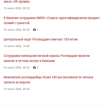
закон «Об оружии»
торжественных мероприятиях, посвященных празднованию Дня
Воздушно-десантных войск
15 июля 2026, 08:23
02 августа 2026, 11:46
13
В Иванове сотрудники ОМОН «Спарта» идентифицировали предмет,
схожий с гранатой
Мероприятия в рамках акции «Каникулы с Росгвардией»
продолжаются в Ивановской области
10 июля 2026, 09:29
1
31 июля 2026, 11:08
Центральный округ Росгвардии отмечает 105-летие
В Ивановской области при содействии Росгвардии задержаны
15 июля 2026, 13:03
подозреваемые в серии автомобильных краж
Сотрудники вневедомственной охраны Росгвардии провели
30 июля 2026, 12:41
2
занятие в летнем лагере в Кинешме
16 июля 2026, 08:32
2
Ивановские росгвардейцы более 340 раз выезжали по сигналу
тревоги за неделю
15 июля 2026, 06:54
В Иванове росгвардейцы обеспечили безопасность граждан во
время проведения четвертого этапа престижной многодневки