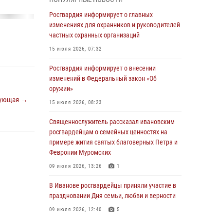
31 июля 2026, 11:08
Росгвардия информирует о главных
В Ивановской области при содействии
изменениях для охранников и руководителей
Росгвардии задержаны подозреваемые в
частных охранных организаций
серии автомобильных краж
15 июля 2026, 07:32
30 июля 2026, 12:41
2
Росгвардия информирует о внесении
Росгвардейцы Иванова приняли участие в
изменений в Федеральный закон «Об
богослужении в честь празднования Дня
оружии»
Крещения Руси
ующая →
15 июля 2026, 08:23
28 июля 2026, 08:57
4
Священнослужитель рассказал ивановским
День открытых дверей провели сотрудники
росгвардейцам о семейных ценностях на
СОБР "Сумрак" Росгвардии для ивановской
примере жития святых благоверных Петра и
молодежи
Февронии Муромских
27 июля 2026, 14:10
2
09 июля 2026, 13:26
1
Представители ивановского ОМОН "Спарта"
В Иванове росгвардейцы приняли участие в
провели обучающее занятие с
праздновании Дня семьи, любви и верности
вопитанниками детского лагеря
09 июля 2026, 12:40
5