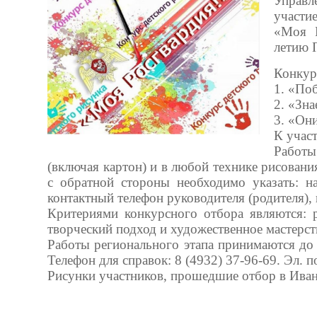
Управл
участи
«Моя Р
летию 
Конкур
1. «По
2. «Зн
3. «Он
К участ
Работы
(включая картон) и в любой технике рисовани
с обратной стороны необходимо указать: н
контактный телефон руководителя (родителя), 
Критериями конкурсного отбора являются: р
творческий подход и художественное мастерст
Работы регионального этапа принимаются до 22
Телефон для справок: 8 (4932) 37-96-69. Эл. п
Рисунки участников, прошедшие отбор в Иван