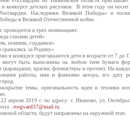
ение Росгвардии по Ивановской области приглашает
е в конкурсе детских рисунков.
В этом году он носит
осгвардия. Наследники Великой Победы» и посв
Победы в Великой Отечественной войне.
с проводится в трех номинациях:
беда глазами детей»
аем, помним, гордимся»
и сражались за Родину»
ию в конкурсе приглашаются дети в возрасте от 7 до 17
 могут быть выполнены на любом типе бумаги фо
я (карандаши, краски, фломастеры и прочее).
На каждо
азвание работы, имя и фамилию автора, его дату р
город.
аскрытие темы, оригинальность идеи и техники исп
во.
 апреля 2019 г. по адресу: г. Иваново, ул. Октябрьс
очта :
rosgvard
37@
mail
.
ru
.
овской области, будут направлены на окружной этап.