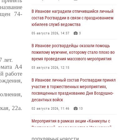
 принять
 название
В Иванове наградили отличившийся личный
ящен 74-
состав Росгвардии в связи с празднованием
юбилеев служб ведомства
05 августа 2026, 14:37
3
В Иванове росгвардейцы оказали помощь
пожилому мужчине, которому стало плохо во
время проведения массового мероприятия
 лет.
рмата А4
03 августа 2026, 12:15
й работе
ождения,
В Иванове личный состав Росгвардии принял
участие в торжественных мероприятиях,
посвященных празднованию Дня Воздушно-
олнения,
десантных войск
кая, 22а.
02 августа 2026, 11:46
13
Мероприятия в рамках акции «Каникулы с
Росгвардией» продолжаются в Ивановской
области
ПОПУЛЯРНЫЕ НОВОСТИ