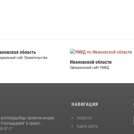
УМВД по
СУ СК по Ивановско
Официальный сайт СУ СК
вской области
льный сайт УМВД
И
НАВИГАЦИЯ
 росгвардейцы провели акцию
Новости
 Росгвардией" в прикл...
Карта сайта
26, 07:17