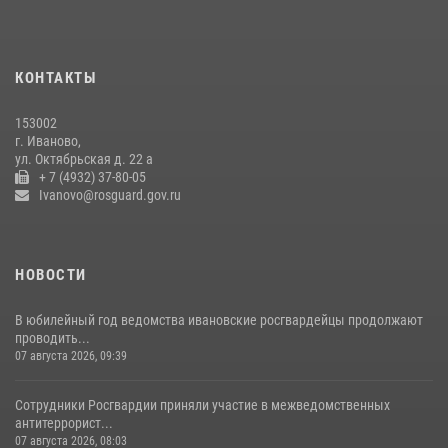
В Иванове росгвардейцы задержали подозреваемого в краже 38
упаковок масла
08 июля 2026, 09:35
КОНТАКТЫ
Центральный округ Росгвардии отмечает 105-летие
153002
15 июля 2026, 13:03
г. Иваново,
ул. Октябрьская д. 22 а
+ 7 (4932) 37-80-05
Ivanovo@rosguard.gov.ru
НОВОСТИ
В юбилейный год ведомства ивановские росгвардейцы продолжают
проводить...
07 августа 2026, 09:39
Сотрудники Росгвардии приняли участие в межведомственных
антитеррорист...
07 августа 2026, 08:03