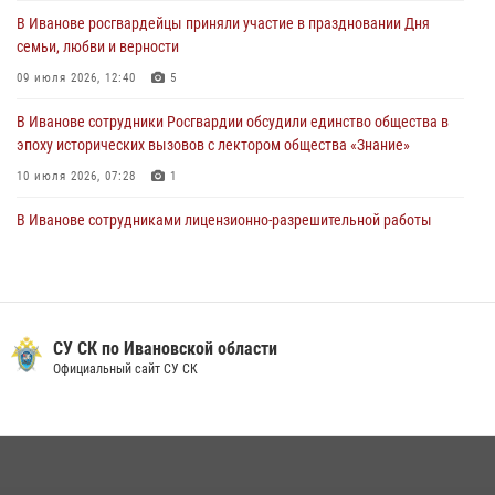
День открытых дверей провели сотрудники СОБР "Сумрак"
В Иванове росгвардейцы приняли участие в праздновании Дня
Росгвардии для ивановской молодежи
семьи, любви и верности
27 июля 2026, 14:10
2
09 июля 2026, 12:40
5
В Иванове сотрудники Росгвардии обсудили единство общества в
эпоху исторических вызовов с лектором общества «Знание»
10 июля 2026, 07:28
1
В Иванове сотрудниками лицензионно-разрешительной работы
Росгвардии проверено более 90 владельцев оружия за неделю
07 июля 2026, 13:04
Ивановские росгвардейцы с начала года направили в зону СВО
более 250 единиц оружия
СУ СК по Ивановской области
Официальный сайт СУ СК
08 июля 2026, 09:39
В Иванове сотрудники ОМОН «Спарта» идентифицировали предмет,
схожий с гранатой
10 июля 2026, 09:29
1