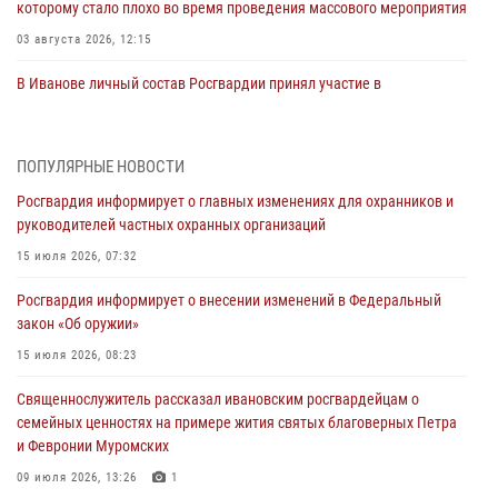
которому стало плохо во время проведения массового мероприятия
03 августа 2026, 12:15
В Иванове личный состав Росгвардии принял участие в
торжественных мероприятиях, посвященных празднованию Дня
Воздушно-десантных войск
02 августа 2026, 11:46
13
ПОПУЛЯРНЫЕ НОВОСТИ
Росгвардия информирует о главных изменениях для охранников и
Мероприятия в рамках акции «Каникулы с Росгвардией»
руководителей частных охранных организаций
продолжаются в Ивановской области
15 июля 2026, 07:32
31 июля 2026, 11:08
Росгвардия информирует о внесении изменений в Федеральный
В Ивановской области при содействии Росгвардии задержаны
закон «Об оружии»
подозреваемые в серии автомобильных краж
15 июля 2026, 08:23
30 июля 2026, 12:41
2
Священнослужитель рассказал ивановским росгвардейцам о
Росгвардейцы Иванова приняли участие в богослужении в честь
семейных ценностях на примере жития святых благоверных Петра
празднования Дня Крещения Руси
и Февронии Муромских
28 июля 2026, 08:57
4
09 июля 2026, 13:26
1