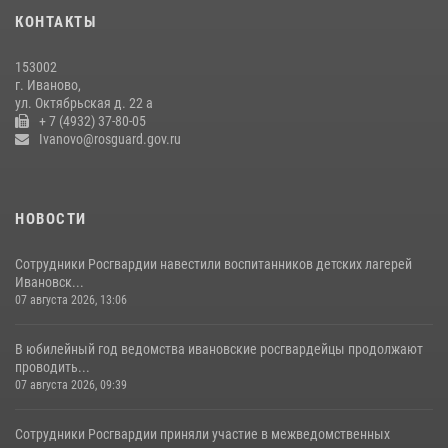
КОНТАКТЫ
В Иванове росгвардейцы обеспечили безопасность граждан во
время проведения четвертого этапа престижной многодневки
153002
«Россия»
г. Иваново,
20 июля 2026, 09:12
3
ул. Октябрьская д. 22 а
+ 7 (4932) 37-80-05
Ivanovo@rosguard.gov.ru
НОВОСТИ
Сотрудники Росгвардии навестили воспитанников детских лагерей
Ивановск...
07 августа 2026, 13:06
В юбилейный год ведомства ивановские росгвардейцы продолжают
проводить...
07 августа 2026, 09:39
Сотрудники Росгвардии приняли участие в межведомственных