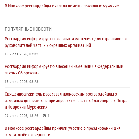
В Иванове росгвардейцы оказали помощь пожилому мужчине,
которому стало плохо во время проведения массового мероприятия
03 августа 2026, 12:15
ПОПУЛЯРНЫЕ НОВОСТИ
В Иванове личный состав Росгвардии принял участие в
Росгвардия информирует о главных изменениях для охранников и
торжественных мероприятиях, посвященных празднованию Дня
руководителей частных охранных организаций
Воздушно-десантных войск
15 июля 2026, 07:32
02 августа 2026, 11:46
13
Росгвардия информирует о внесении изменений в Федеральный
Мероприятия в рамках акции «Каникулы с Росгвардией»
закон «Об оружии»
продолжаются в Ивановской области
15 июля 2026, 08:23
31 июля 2026, 11:08
Священнослужитель рассказал ивановским росгвардейцам о
В Ивановской области при содействии Росгвардии задержаны
семейных ценностях на примере жития святых благоверных Петра
подозреваемые в серии автомобильных краж
и Февронии Муромских
30 июля 2026, 12:41
2
09 июля 2026, 13:26
1
Росгвардейцы Иванова приняли участие в богослужении в честь
В Иванове росгвардейцы приняли участие в праздновании Дня
празднования Дня Крещения Руси
семьи, любви и верности
28 июля 2026, 08:57
4