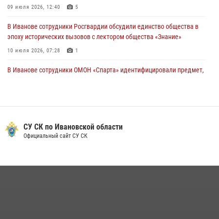
09 июля 2026, 12:40
5
В Иванове сотрудники Росгвардии обсудили единство общества в
эпоху исторических вызовов с лектором общества «Знание»
10 июля 2026, 07:28
1
В Иванове сотрудники ОМОН «Спарта» идентифицировали предмет,
схожий с гранатой
10 июля 2026, 09:29
1
Центральный округ Росгвардии отмечает 105-летие
СУ СК по Ивановской области
15 июля 2026, 13:03
Официальный сайт СУ СК
Сотрудники вневедомственной охраны Росгвардии провели
занятие в летнем лагере в Кинешме
16 июля 2026, 08:32
2
Ивановские росгвардейцы более 340 раз выезжали по сигналу
тревоги за неделю
15 июля 2026, 06:54