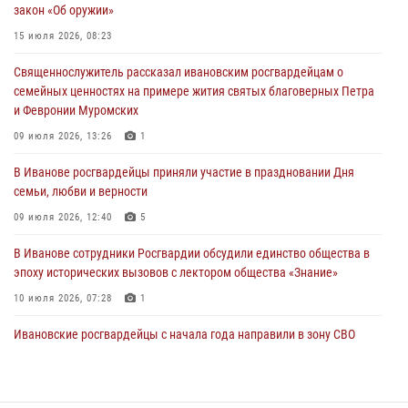
закон «Об оружии»
продолжаются в Ивановской области
15 июля 2026, 08:23
31 июля 2026, 11:08
Священнослужитель рассказал ивановским росгвардейцам о
В Ивановской области при содействии Росгвардии задержаны
семейных ценностях на примере жития святых благоверных Петра
подозреваемые в серии автомобильных краж
и Февронии Муромских
30 июля 2026, 12:41
2
09 июля 2026, 13:26
1
Росгвардейцы Иванова приняли участие в богослужении в честь
В Иванове росгвардейцы приняли участие в праздновании Дня
празднования Дня Крещения Руси
семьи, любви и верности
28 июля 2026, 08:57
4
09 июля 2026, 12:40
5
В Иванове сотрудники Росгвардии обсудили единство общества в
эпоху исторических вызовов с лектором общества «Знание»
10 июля 2026, 07:28
1
Ивановские росгвардейцы с начала года направили в зону СВО
более 250 единиц оружия
08 июля 2026, 09:39