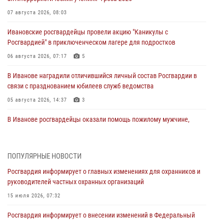
07 августа 2026, 08:03
Ивановские росгвардейцы провели акцию "Каникулы с
Росгвардией" в приключенческом лагере для подростков
06 августа 2026, 07:17
5
В Иванове наградили отличившийся личный состав Росгвардии в
связи с празднованием юбилеев служб ведомства
05 августа 2026, 14:37
3
В Иванове росгвардейцы оказали помощь пожилому мужчине,
которому стало плохо во время проведения массового мероприятия
03 августа 2026, 12:15
ПОПУЛЯРНЫЕ НОВОСТИ
В Иванове личный состав Росгвардии принял участие в
Росгвардия информирует о главных изменениях для охранников и
торжественных мероприятиях, посвященных празднованию Дня
руководителей частных охранных организаций
Воздушно-десантных войск
15 июля 2026, 07:32
02 августа 2026, 11:46
13
Росгвардия информирует о внесении изменений в Федеральный
Мероприятия в рамках акции «Каникулы с Росгвардией»