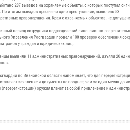
аботано 287 выездов на охраняемые объекты, с которых поступал сиг
». По итогам выездов пресечено одно преступление, выявлено 53
ративных правонарушения. Краж с охраняемых объектов, не допущен
гичный период сотрудники подразделений лицензионно-разрешитель
ьного Управления Росгвардии провели 108 проверок обеспечения сох
 патронов у граждан и юридических лиц.
ейцы выявили 11 административных правонарушений, изъяли 20 еди
онов.
гвардии по Ивановской области напоминает, что для перерегистрац
тавляют заявление и документы не позднее, чем за один месяц до и
 (перерегистрации) оружия влечет за собой привлечение к админист