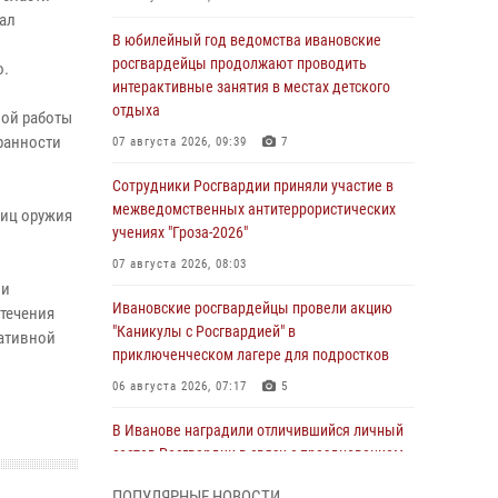
нал
В юбилейный год ведомства ивановские
росгвардейцы продолжают проводить
о.
интерактивные занятия в местах детского
отдыха
ной работы
ранности
07 августа 2026, 09:39
7
Сотрудники Росгвардии приняли участие в
межведомственных антитеррористических
ниц оружия
учениях "Гроза-2026"
07 августа 2026, 08:03
ии
Ивановские росгвардейцы провели акцию
стечения
"Каникулы с Росгвардией" в
ративной
приключенческом лагере для подростков
06 августа 2026, 07:17
5
В Иванове наградили отличившийся личный
состав Росгвардии в связи с празднованием
юбилеев служб ведомства
ПОПУЛЯРНЫЕ НОВОСТИ