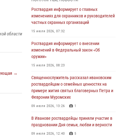
05 августа 2026, 14:37
3
Росгвардия информирует о главных
В Иванове росгвардейцы оказали помощь
изменениях для охранников и руководителей
пожилому мужчине, которому стало плохо во
частных охранных организаций
время проведения массового мероприятия
15 июля 2026, 07:32
кой области
03 августа 2026, 12:15
Росгвардия информирует о внесении
В Иванове личный состав Росгвардии принял
изменений в Федеральный закон «Об
участие в торжественных мероприятиях,
оружии»
посвященных празднованию Дня Воздушно-
15 июля 2026, 08:23
десантных войск
ующая →
Священнослужитель рассказал ивановским
02 августа 2026, 11:46
13
росгвардейцам о семейных ценностях на
Мероприятия в рамках акции «Каникулы с
примере жития святых благоверных Петра и
Росгвардией» продолжаются в Ивановской
Февронии Муромских
области
09 июля 2026, 13:26
1
31 июля 2026, 11:08
В Иванове росгвардейцы приняли участие в
В Ивановской области при содействии
праздновании Дня семьи, любви и верности
Росгвардии задержаны подозреваемые в
09 июля 2026, 12:40
5
серии автомобильных краж