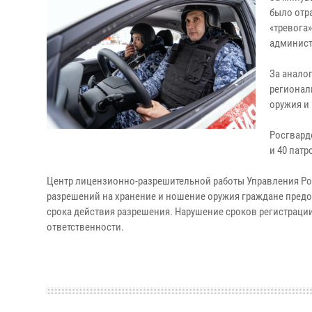
было отр
«тревога
админист
За анало
регионал
оружия и
Росгвард
и 40 патр
Центр лицензионно-разрешительной работы Управления Рос
разрешений на хранение и ношение оружия граждане предос
срока действия разрешения. Нарушение сроков регистрации
ответственности.