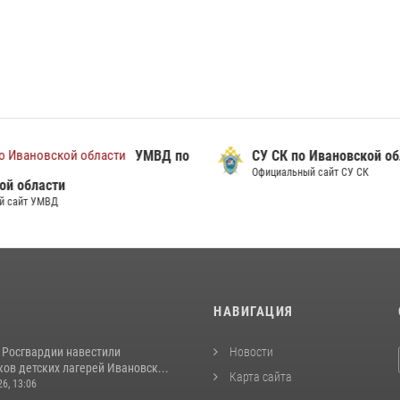
УМВД по
СУ СК по Ивановской обл
Официальный сайт СУ СК
й области
сайт УМВД
И
НАВИГАЦИЯ
 Росгвардии навестили
Новости
ов детских лагерей Ивановск...
Карта сайта
26, 13:06