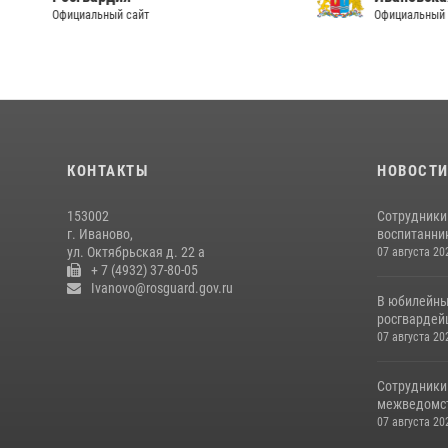
Официальный сайт Правительства
Ивановско
Официальный 
КОНТАКТЫ
НОВОСТ
153002
Сотрудники
г. Иваново,
воспитанник
ул. Октябрьская д. 22 а
07 августа 20
+ 7 (4932) 37-80-05
Ivanovo@rosguard.gov.ru
В юбилейны
росгвардей
07 августа 20
Сотрудники
межведомст
07 августа 20