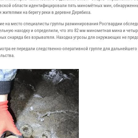
вской области идентифицировали пять миномётных мин, обнаруженн
 жителями на берегу реки в деревне Дерябиха.
е на место специалисты группы разминирования Росгвардии обслед
ельную находку и определили, что это 82 мм минометная мина и четыр
ых снаряда без взрывателя. Находка угрозы для окружающих не пред
мотра ее передали следственно-оперативной группе для дальнейшего
ельства.