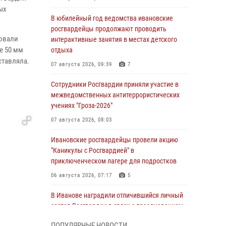
ых
В юбилейный год ведомства ивановские
росгвардейцы продолжают проводить
овали
интерактивные занятия в местах детского
е 50 мм
отдыха
ставляла.
07 августа 2026, 09:39
7
Сотрудники Росгвардии приняли участие в
межведомственных антитеррористических
учениях "Гроза-2026"
07 августа 2026, 08:03
Ивановские росгвардейцы провели акцию
"Каникулы с Росгвардией" в
приключенческом лагере для подростков
06 августа 2026, 07:17
5
В Иванове наградили отличившийся личный
состав Росгвардии в связи с празднованием
юбилеев служб ведомства
ПОПУЛЯРНЫЕ НОВОСТИ