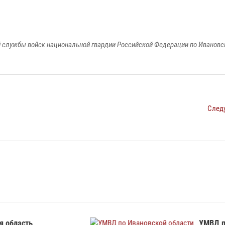
 службы войск национальной гвардии Российской Федерации по Ивановс
След
УМВД по
СУ СК по Ивановской обл