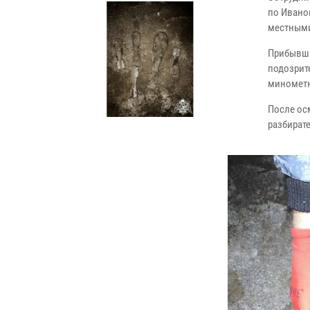
по Ивано
местными
Прибывши
подозрит
минометн
После ос
разбират