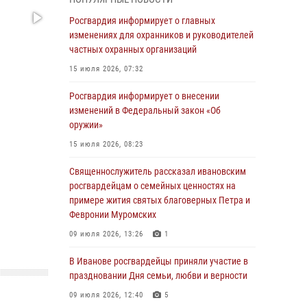
05 августа 2026, 14:37
3
Росгвардия информирует о главных
В Иванове росгвардейцы оказали помощь
изменениях для охранников и руководителей
пожилому мужчине, которому стало плохо во
частных охранных организаций
время проведения массового мероприятия
15 июля 2026, 07:32
03 августа 2026, 12:15
Росгвардия информирует о внесении
В Иванове личный состав Росгвардии принял
изменений в Федеральный закон «Об
участие в торжественных мероприятиях,
оружии»
посвященных празднованию Дня Воздушно-
15 июля 2026, 08:23
десантных войск
Священнослужитель рассказал ивановским
02 августа 2026, 11:46
13
росгвардейцам о семейных ценностях на
Мероприятия в рамках акции «Каникулы с
примере жития святых благоверных Петра и
Росгвардией» продолжаются в Ивановской
Февронии Муромских
области
09 июля 2026, 13:26
1
31 июля 2026, 11:08
В Иванове росгвардейцы приняли участие в
В Ивановской области при содействии
праздновании Дня семьи, любви и верности
Росгвардии задержаны подозреваемые в
09 июля 2026, 12:40
5
серии автомобильных краж