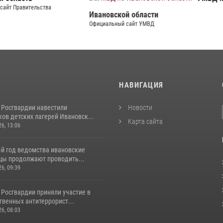
Официальный сайт СУ СК
й области
сайт УМВД
И
НАВИГАЦИЯ
 Росгвардии навестили
Новости
ов детских лагерей Ивановск...
Карта сайта
26, 13:06
й год ведомства ивановские
цы продолжают проводить...
26, 09:39
 Росгвардии приняли участие в
венных антитеррорист...
26, 08:03