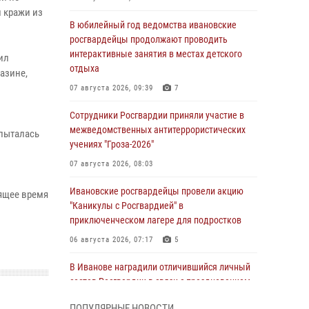
 кражи из
В юбилейный год ведомства ивановские
росгвардейцы продолжают проводить
интерактивные занятия в местах детского
ил
отдыха
азине,
07 августа 2026, 09:39
7
Сотрудники Росгвардии приняли участие в
межведомственных антитеррористических
опыталась
учениях "Гроза-2026"
07 августа 2026, 08:03
Ивановские росгвардейцы провели акцию
ящее время
"Каникулы с Росгвардией" в
приключенческом лагере для подростков
06 августа 2026, 07:17
5
В Иванове наградили отличившийся личный
состав Росгвардии в связи с празднованием
юбилеев служб ведомства
ПОПУЛЯРНЫЕ НОВОСТИ