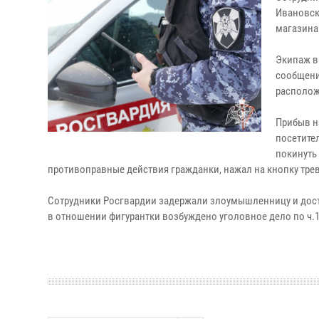
Ивановск
магазина
Экипаж в
сообщени
располож
Прибыв н
посетите
покинуть
противоправные действия гражданки, нажал на кнопку тре
Сотрудники Росгвардии задержали злоумышленницу и доста
в отношении фигурантки возбуждено уголовное дело по ч.1 