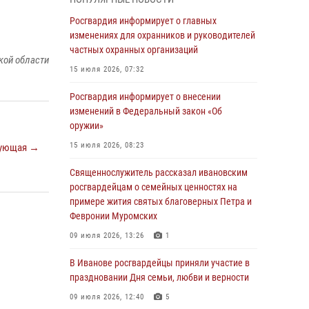
05 августа 2026, 14:37
3
Росгвардия информирует о главных
В Иванове росгвардейцы оказали помощь
изменениях для охранников и руководителей
пожилому мужчине, которому стало плохо во
частных охранных организаций
кой области
время проведения массового мероприятия
15 июля 2026, 07:32
03 августа 2026, 12:15
Росгвардия информирует о внесении
В Иванове личный состав Росгвардии принял
изменений в Федеральный закон «Об
участие в торжественных мероприятиях,
оружии»
посвященных празднованию Дня Воздушно-
15 июля 2026, 08:23
ующая →
десантных войск
Священнослужитель рассказал ивановским
02 августа 2026, 11:46
13
росгвардейцам о семейных ценностях на
Мероприятия в рамках акции «Каникулы с
примере жития святых благоверных Петра и
Росгвардией» продолжаются в Ивановской
Февронии Муромских
области
09 июля 2026, 13:26
1
31 июля 2026, 11:08
В Иванове росгвардейцы приняли участие в
В Ивановской области при содействии
праздновании Дня семьи, любви и верности
Росгвардии задержаны подозреваемые в
09 июля 2026, 12:40
5
серии автомобильных краж