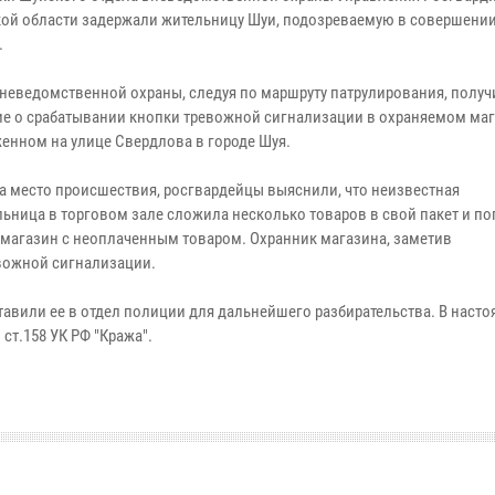
ой области задержали жительницу Шуи, подозреваемую в совершении
.
неведомственной охраны, следуя по маршруту патрулирования, получ
е о срабатывании кнопки тревожной сигнализации в охраняемом маг
енном на улице Свердлова в городе Шуя.
а место происшествия, росгвардейцы выяснили, что неизвестная
льница в торговом зале сложила несколько товаров в свой пакет и п
 магазин с неоплаченным товаром. Охранник магазина, заметив
вожной сигнализации.
вили ее в отдел полиции для дальнейшего разбирательства. В насто
ст.158 УК РФ "Кража".