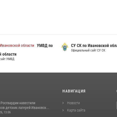
УМВД по
СУ СК по Ивановской обл
Официальный сайт СУ СК
й области
сайт УМВД
И
НАВИГАЦИЯ
 Росгвардии навестили
Новости
ов детских лагерей Ивановск...
Карта сайта
26, 13:06