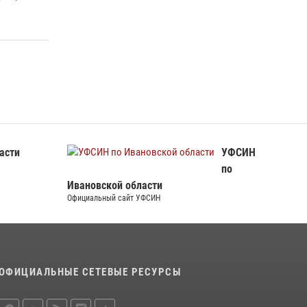
105-летие
15 июля 2026, 13:03
Сотрудники вневедомственной охраны
Росгвардии провели занятие в летнем лагере
в Кинешме
16 июля 2026, 08:32
2
асти
УФСИН
по
Ивановской области
Официальный сайт УФСИН
ОФИЦИАЛЬНЫЕ СЕТЕВЫЕ РЕСУРСЫ