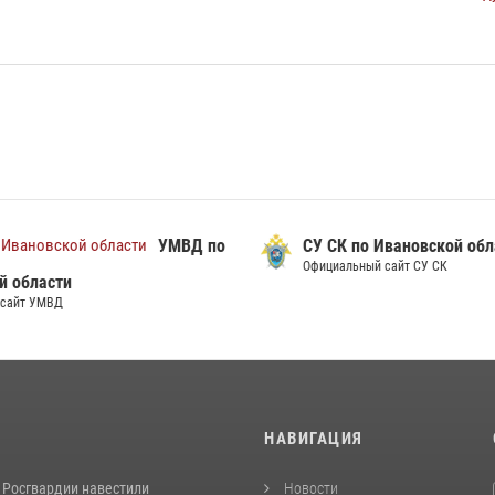
УМВД по
СУ СК по Ивановской обл
Официальный сайт СУ СК
й области
сайт УМВД
И
НАВИГАЦИЯ
 Росгвардии навестили
Новости