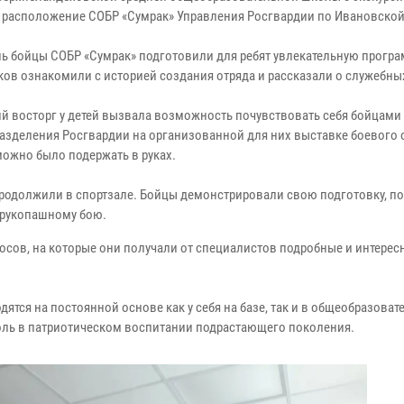
 расположение СОБР «Сумрак» Управления Росгвардии по Ивановской
ень бойцы СОБР «Сумрак» подготовили для ребят увлекательную програ
ов ознакомили с историей создания отряда и рассказали о служебных
й восторг у детей вызвала возможность почувствовать себя бойцами
азделения Росгвардии на организованной для них выставке боевого 
можно было подержать в руках.
продолжили в спортзале. Бойцы демонстрировали свою подготовку, п
о рукопашному бою.
осов, на которые они получали от специалистов подробные и интерес
тся на постоянной основе как у себя на базе, так и в общеобразоват
роль в патриотическом воспитании подрастающего поколения.