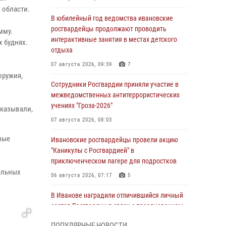
 области.
В юбилейный год ведомства ивановские
росгвардейцы продолжают проводить
мму.
интерактивные занятия в местах детского
 буднях.
отдыха
07 августа 2026, 09:39
7
оружия,
Сотрудники Росгвардии приняли участие в
межведомственных антитеррористических
учениях "Гроза-2026"
оказывали,
07 августа 2026, 08:03
ные
Ивановские росгвардейцы провели акцию
"Каникулы с Росгвардией" в
приключенческом лагере для подростков
ельных
06 августа 2026, 07:17
5
В Иванове наградили отличившийся личный
состав Росгвардии в связи с празднованием
юбилеев служб ведомства
ПОПУЛЯРНЫЕ НОВОСТИ