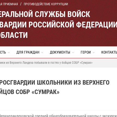
АЯ ПРИЕМНАЯ
ПРОТИВОДЕЙСТВИЕ КОРРУПЦИИ
ЕРАЛЬНОЙ СЛУЖБЫ ВОЙСК
ВАРДИИ РОССИЙСКОЙ ФЕДЕРАЦИ
ОБЛАСТИ
СТЬ
ДЛЯ ГРАЖДАН
ДОКУМЕНТЫ
ГЕРОИ
КОНТАКТ
ики из Верхнего Ландеха побывали в гостях у бойцов СОБР «Сумрак»
 РОСГВАРДИИ ШКОЛЬНИКИ ИЗ ВЕРХНЕГО
ЙЦОВ СОБР «СУМРАК»
Верхнеландеховской средней общеобразовательной школы с экскурси