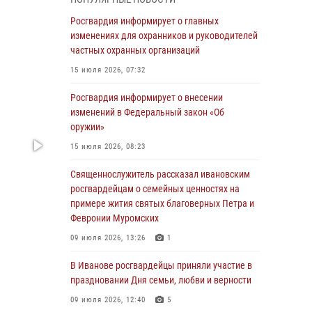
05 августа 2026, 14:37
3
Росгвардия информирует о главных
В Иванове росгвардейцы оказали помощь
изменениях для охранников и руководителей
пожилому мужчине, которому стало плохо во
частных охранных организаций
время проведения массового мероприятия
15 июля 2026, 07:32
03 августа 2026, 12:15
Росгвардия информирует о внесении
В Иванове личный состав Росгвардии принял
изменений в Федеральный закон «Об
участие в торжественных мероприятиях,
оружии»
посвященных празднованию Дня Воздушно-
15 июля 2026, 08:23
десантных войск
Священнослужитель рассказал ивановским
02 августа 2026, 11:46
13
росгвардейцам о семейных ценностях на
Мероприятия в рамках акции «Каникулы с
примере жития святых благоверных Петра и
Росгвардией» продолжаются в Ивановской
Февронии Муромских
области
09 июля 2026, 13:26
1
31 июля 2026, 11:08
В Иванове росгвардейцы приняли участие в
В Ивановской области при содействии
праздновании Дня семьи, любви и верности
Росгвардии задержаны подозреваемые в
09 июля 2026, 12:40
5
серии автомобильных краж