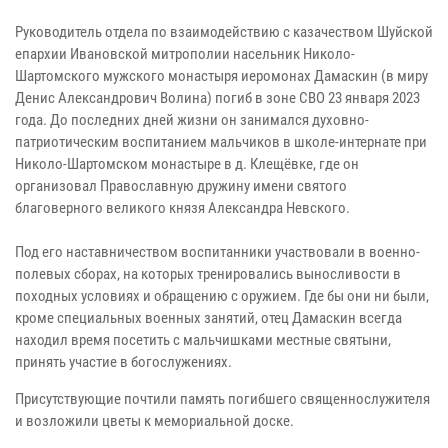
Руководитель отдела по взаимодействию с казачеством Шуйской
епархии Ивановской митрополии насельник Николо-
Шартомского мужского монастыря иеромонах Дамаскин (в миру
Денис Александрович Волина) погиб в зоне СВО 23 января 2023
года. До последних дней жизни он занимался духовно-
патриотическим воспитанием мальчиков в школе-интернате при
Николо-Шартомском монастыре в д. Клещёвке, где он
организовал Православную дружину имени святого
благоверного великого князя Александра Невского.
Под его наставничеством воспитанники участвовали в военно-
полевых сборах, на которых тренировались выносливости в
походных условиях и обращению с оружием. Где бы они ни были,
кроме специальных военных занятий, отец Дамаскин всегда
находил время посетить с мальчишками местные святыни,
принять участие в богослужениях.
Присутствующие почтили память погибшего священнослужителя
и возложили цветы к мемориальной доске.