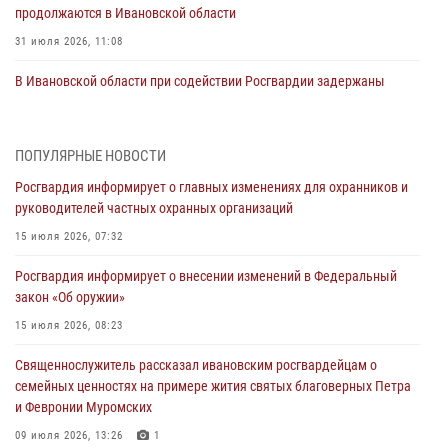
продолжаются в Ивановской области
31 июля 2026, 11:08
В Ивановской области при содействии Росгвардии задержаны
подозреваемые в серии автомобильных краж
30 июля 2026, 12:41
2
ПОПУЛЯРНЫЕ НОВОСТИ
Росгвардейцы Иванова приняли участие в богослужении в честь
Росгвардия информирует о главных изменениях для охранников и
празднования Дня Крещения Руси
руководителей частных охранных организаций
28 июля 2026, 08:57
4
15 июля 2026, 07:32
День открытых дверей провели сотрудники СОБР "Сумрак"
Росгвардия информирует о внесении изменений в Федеральный
Росгвардии для ивановской молодежи
закон «Об оружии»
27 июля 2026, 14:10
2
15 июля 2026, 08:23
Представители ивановского ОМОН "Спарта" провели обучающее
Священнослужитель рассказал ивановским росгвардейцам о
занятие с вопитанниками детского лагеря
семейных ценностях на примере жития святых благоверных Петра
27 июля 2026, 12:56
2
и Февронии Муромских
Координационный совет по взаимодействию с частными
09 июля 2026, 13:26
1