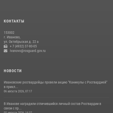
В Иванове росгвардейцы задержали подозреваемого в краже 38
упаковок масла
08 июля 2026, 09:35
КОНТАКТЫ
Центральный округ Росгвардии отмечает 105-летие
153002
15 июля 2026, 13:03
г. Иваново,
ул. Октябрьская д. 22 а
+ 7 (4932) 37-80-05
Ivanovo@rosguard.gov.ru
НОВОСТИ
Ивановские росгвардейцы провели акцию "Каникулы с Росгвардией"
в прикл...
06 августа 2026, 07:17
В Иванове наградили отличившийся личный состав Росгвардии в
связи с пр...
05 августа 2026, 14:37