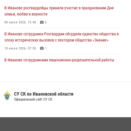
охранными организациями состоялся в Управлении Росгвардии по
В Иванове росгвардейцы приняли участие в праздновании Дня
Ивановской области
семьи, любви и верности
24 июля 2026, 15:25
12
09 июля 2026, 12:40
5
В Иванове сотрудники Росгвардии обсудили единство общества в
эпоху исторических вызовов с лектором общества «Знание»
10 июля 2026, 07:28
1
В Иванове сотрудниками лицензионно-разрешительной работы
Росгвардии проверено более 90 владельцев оружия за неделю
07 июля 2026, 13:04
Ивановские росгвардейцы с начала года направили в зону СВО
более 250 единиц оружия
СУ СК по Ивановской области
Официальный сайт СУ СК
08 июля 2026, 09:39
В Иванове сотрудники ОМОН «Спарта» идентифицировали предмет,
схожий с гранатой
10 июля 2026, 09:29
1