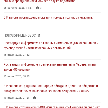
связи с празднованием юбилеев служб ведомства
05 августа 2026, 14:37
3
В Иванове росгвардейцы оказали помощь пожилому мужчине,
которому стало плохо во время проведения массового мероприятия
03 августа 2026, 12:15
ПОПУЛЯРНЫЕ НОВОСТИ
В Иванове личный состав Росгвардии принял участие в
Росгвардия информирует о главных изменениях для охранников и
торжественных мероприятиях, посвященных празднованию Дня
руководителей частных охранных организаций
Воздушно-десантных войск
15 июля 2026, 07:32
02 августа 2026, 11:46
13
Росгвардия информирует о внесении изменений в Федеральный
Мероприятия в рамках акции «Каникулы с Росгвардией»
закон «Об оружии»
продолжаются в Ивановской области
15 июля 2026, 08:23
31 июля 2026, 11:08
В Иванове сотрудники Росгвардии обсудили единство общества в
В Ивановской области при содействии Росгвардии задержаны
эпоху исторических вызовов с лектором общества «Знание»
подозреваемые в серии автомобильных краж
10 июля 2026, 07:28
1
30 июля 2026, 12:41
2
В Иванове сотрудники ОМОН «Спарта» идентифицировали предмет,