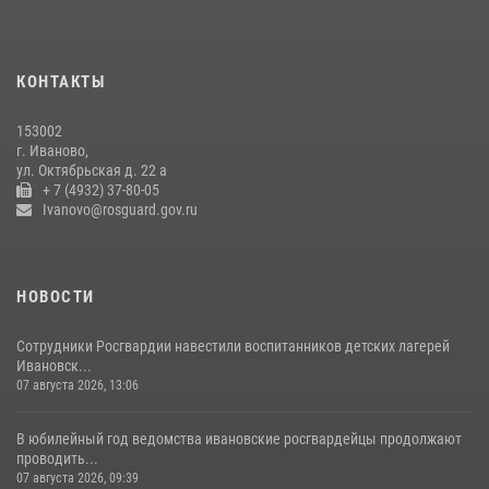
провел прием граждан в Приёмной Президента Российской
Федерации в Ивановской области
23 июля 2026, 13:54
4
КОНТАКТЫ
Сотрудница Росгвардии проверила организацию отдыха детей в
153002
санаторно-оздоровительном лагере "Строитель" Ивановской
г. Иваново,
области
ул. Октябрьская д. 22 а
+ 7 (4932) 37-80-05
23 июля 2026, 06:27
3
Ivanovo@rosguard.gov.ru
НОВОСТИ
Сотрудники Росгвардии навестили воспитанников детских лагерей
Ивановск...
07 августа 2026, 13:06
В юбилейный год ведомства ивановские росгвардейцы продолжают
проводить...
07 августа 2026, 09:39