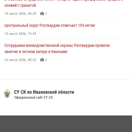
Росгвардейцы Иванова приняли участие в богослужении в честь
схожий с гранатой
празднования Дня Крещения Руси
10 июля 2026, 09:29
1
28 июля 2026, 08:57
4
Центральный округ Росгвардии отмечает 105-летие
15 июля 2026, 13:03
Сотрудники вневедомственной охраны Росгвардии провели
занятие в летнем лагере в Кинешме
16 июля 2026, 08:32
2
Ивановские росгвардейцы более 340 раз выезжали по сигналу
тревоги за неделю
15 июля 2026, 06:54
СУ СК по Ивановской области
В Иванове росгвардейцы обеспечили безопасность граждан во
Официальный сайт СУ СК
время проведения четвертого этапа престижной многодневки
«Россия»
20 июля 2026, 09:12
3
В Иванове начальник регионального управления Росгвардии