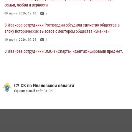
празднования Дня Крещения Руси
семьи, любви и верности
28 июля 2026, 08:57
4
09 июля 2026, 12:40
5
В Иванове сотрудники Росгвардии обсудили единство общества в
эпоху исторических вызовов с лектором общества «Знание»
10 июля 2026, 07:28
1
В Иванове сотрудники ОМОН «Спарта» идентифицировали предмет,
схожий с гранатой
10 июля 2026, 09:29
1
Центральный округ Росгвардии отмечает 105-летие
СУ СК по Ивановской области
15 июля 2026, 13:03
Официальный сайт СУ СК
Сотрудники вневедомственной охраны Росгвардии провели
занятие в летнем лагере в Кинешме
16 июля 2026, 08:32
2
Ивановские росгвардейцы более 340 раз выезжали по сигналу
тревоги за неделю