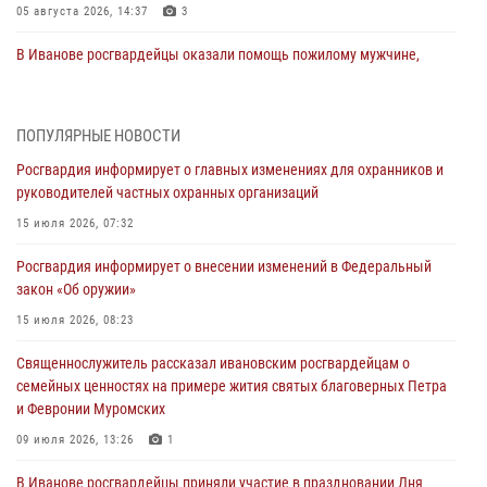
05 августа 2026, 14:37
3
В Иванове росгвардейцы оказали помощь пожилому мужчине,
которому стало плохо во время проведения массового мероприятия
03 августа 2026, 12:15
ПОПУЛЯРНЫЕ НОВОСТИ
В Иванове личный состав Росгвардии принял участие в
Росгвардия информирует о главных изменениях для охранников и
торжественных мероприятиях, посвященных празднованию Дня
руководителей частных охранных организаций
Воздушно-десантных войск
15 июля 2026, 07:32
02 августа 2026, 11:46
13
Росгвардия информирует о внесении изменений в Федеральный
Мероприятия в рамках акции «Каникулы с Росгвардией»
закон «Об оружии»
продолжаются в Ивановской области
15 июля 2026, 08:23
31 июля 2026, 11:08
Священнослужитель рассказал ивановским росгвардейцам о
В Ивановской области при содействии Росгвардии задержаны
семейных ценностях на примере жития святых благоверных Петра
подозреваемые в серии автомобильных краж
и Февронии Муромских
30 июля 2026, 12:41
2
09 июля 2026, 13:26
1
Росгвардейцы Иванова приняли участие в богослужении в честь
В Иванове росгвардейцы приняли участие в праздновании Дня