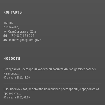
15 июля 2026, 06:54
КОНТАКТЫ
В Иванове росгвардейцы обеспечили безопасность граждан во
время проведения четвертого этапа престижной многодневки
153002
«Россия»
г. Иваново,
20 июля 2026, 09:12
3
ул. Октябрьская д. 22 а
+ 7 (4932) 37-80-05
Ivanovo@rosguard.gov.ru
НОВОСТИ
Сотрудники Росгвардии навестили воспитанников детских лагерей
Ивановск...
07 августа 2026, 13:06
В юбилейный год ведомства ивановские росгвардейцы продолжают
проводить...
07 августа 2026, 09:39