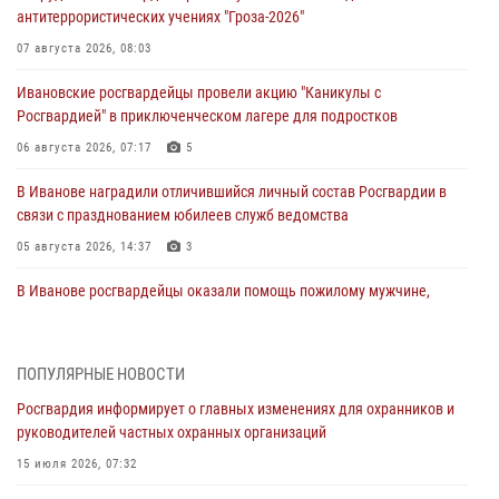
антитеррористических учениях "Гроза-2026"
07 августа 2026, 08:03
Ивановские росгвардейцы провели акцию "Каникулы с
Росгвардией" в приключенческом лагере для подростков
06 августа 2026, 07:17
5
В Иванове наградили отличившийся личный состав Росгвардии в
связи с празднованием юбилеев служб ведомства
05 августа 2026, 14:37
3
В Иванове росгвардейцы оказали помощь пожилому мужчине,
которому стало плохо во время проведения массового мероприятия
03 августа 2026, 12:15
ПОПУЛЯРНЫЕ НОВОСТИ
В Иванове личный состав Росгвардии принял участие в
Росгвардия информирует о главных изменениях для охранников и
торжественных мероприятиях, посвященных празднованию Дня
руководителей частных охранных организаций
Воздушно-десантных войск
15 июля 2026, 07:32
02 августа 2026, 11:46
13