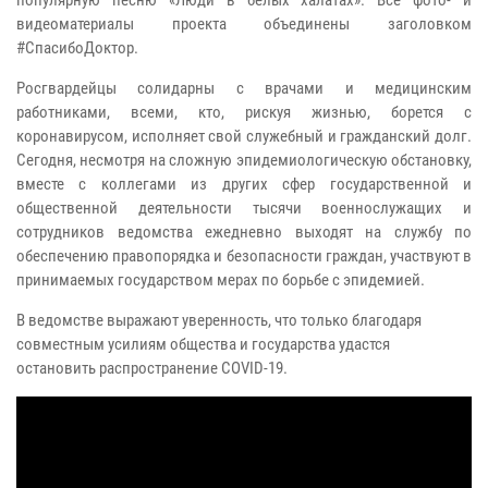
популярную песню «Люди в белых халатах». Все фото- и
видеоматериалы проекта объединены заголовком
#СпасибоДоктор.
Росгвардейцы солидарны с врачами и медицинским
работниками, всеми, кто, рискуя жизнью, борется с
коронавирусом, исполняет свой служебный и гражданский долг.
Сегодня, несмотря на сложную эпидемиологическую обстановку,
вместе с коллегами из других сфер государственной и
общественной деятельности тысячи военнослужащих и
сотрудников ведомства ежедневно выходят на службу по
обеспечению правопорядка и безопасности граждан, участвуют в
принимаемых государством мерах по борьбе с эпидемией.
В ведомстве выражают уверенность, что только благодаря
совместным усилиям общества и государства удастся
остановить распространение COVID-19.