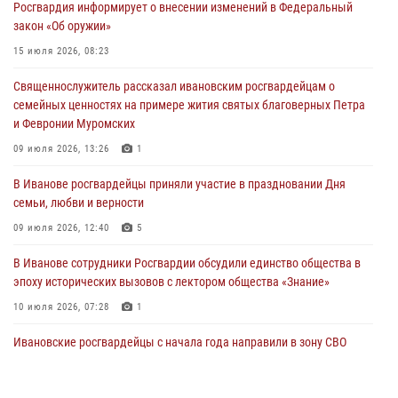
Росгвардия информирует о внесении изменений в Федеральный
Мероприятия в рамках акции «Каникулы с Росгвардией»
закон «Об оружии»
продолжаются в Ивановской области
15 июля 2026, 08:23
31 июля 2026, 11:08
Священнослужитель рассказал ивановским росгвардейцам о
В Ивановской области при содействии Росгвардии задержаны
семейных ценностях на примере жития святых благоверных Петра
подозреваемые в серии автомобильных краж
и Февронии Муромских
30 июля 2026, 12:41
2
09 июля 2026, 13:26
1
Росгвардейцы Иванова приняли участие в богослужении в честь
В Иванове росгвардейцы приняли участие в праздновании Дня
празднования Дня Крещения Руси
семьи, любви и верности
28 июля 2026, 08:57
4
09 июля 2026, 12:40
5
В Иванове сотрудники Росгвардии обсудили единство общества в
эпоху исторических вызовов с лектором общества «Знание»
10 июля 2026, 07:28
1
Ивановские росгвардейцы с начала года направили в зону СВО
более 250 единиц оружия
08 июля 2026, 09:39