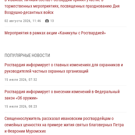
торжественных мероприятиях, посвященных празднованию Дня
Воздушно-десантных войск
02 августа 2026, 11:46
13
Мероприятия в рамках акции «Каникулы с Росгвардией»
продолжаются в Ивановской области
31 июля 2026, 11:08
ПОПУЛЯРНЫЕ НОВОСТИ
В Ивановской области при содействии Росгвардии задержаны
Росгвардия информирует о главных изменениях для охранников и
подозреваемые в серии автомобильных краж
руководителей частных охранных организаций
30 июля 2026, 12:41
2
15 июля 2026, 07:32
Росгвардейцы Иванова приняли участие в богослужении в честь
Росгвардия информирует о внесении изменений в Федеральный
празднования Дня Крещения Руси
закон «Об оружии»
28 июля 2026, 08:57
4
15 июля 2026, 08:23
День открытых дверей провели сотрудники СОБР "Сумрак"
Священнослужитель рассказал ивановским росгвардейцам о
Росгвардии для ивановской молодежи
семейных ценностях на примере жития святых благоверных Петра
27 июля 2026, 14:10
2
и Февронии Муромских