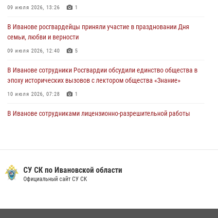
Представители ивановского ОМОН "Спарта" провели обучающее
09 июля 2026, 13:26
1
занятие с вопитанниками детского лагеря
В Иванове росгвардейцы приняли участие в праздновании Дня
27 июля 2026, 12:56
2
семьи, любви и верности
09 июля 2026, 12:40
5
В Иванове сотрудники Росгвардии обсудили единство общества в
эпоху исторических вызовов с лектором общества «Знание»
10 июля 2026, 07:28
1
В Иванове сотрудниками лицензионно-разрешительной работы
Росгвардии проверено более 90 владельцев оружия за неделю
07 июля 2026, 13:04
Ивановские росгвардейцы с начала года направили в зону СВО
более 250 единиц оружия
СУ СК по Ивановской области
Официальный сайт СУ СК
08 июля 2026, 09:39
В Иванове сотрудники ОМОН «Спарта» идентифицировали предмет,
схожий с гранатой