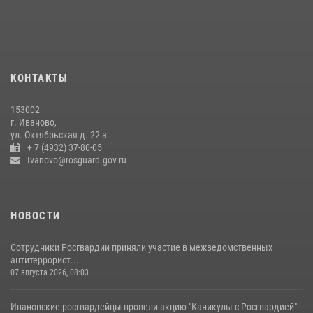
10 июля 2026, 09:29
1
В Иванове росгвардейцы задержали подозреваемого в краже 38
упаковок масла
08 июля 2026, 09:35
КОНТАКТЫ
Центральный округ Росгвардии отмечает 105-летие
153002
15 июля 2026, 13:03
г. Иваново,
ул. Октябрьская д. 22 а
+ 7 (4932) 37-80-05
Ivanovo@rosguard.gov.ru
НОВОСТИ
Сотрудники Росгвардии приняли участие в межведомственных
антитеррорист...
07 августа 2026, 08:03
Ивановские росгвардейцы провели акцию "Каникулы с Росгвардией"