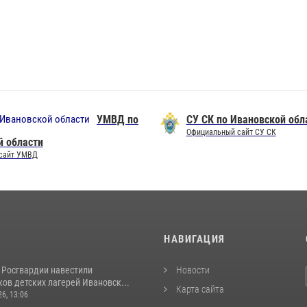
УМВД по
СУ СК по Ивановской обл
Официальный сайт СУ СК
й области
сайт УМВД
И
НАВИГАЦИЯ
 Росгвардии навестили
Новости
ов детских лагерей Ивановск...
Карта сайта
26, 13:06