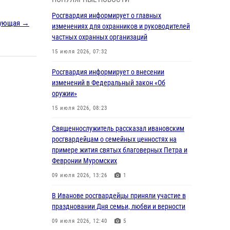
05 августа 2026, 14:37
3
Росгвардия информирует о главных
ующая →
В Иванове росгвардейцы оказали помощь
изменениях для охранников и руководителей
пожилому мужчине, которому стало плохо во
частных охранных организаций
время проведения массового мероприятия
15 июля 2026, 07:32
03 августа 2026, 12:15
Росгвардия информирует о внесении
В Иванове личный состав Росгвардии принял
изменений в Федеральный закон «Об
участие в торжественных мероприятиях,
оружии»
посвященных празднованию Дня Воздушно-
15 июля 2026, 08:23
десантных войск
Священнослужитель рассказал ивановским
02 августа 2026, 11:46
13
росгвардейцам о семейных ценностях на
Мероприятия в рамках акции «Каникулы с
примере жития святых благоверных Петра и
Росгвардией» продолжаются в Ивановской
Февронии Муромских
области
09 июля 2026, 13:26
1
31 июля 2026, 11:08
В Иванове росгвардейцы приняли участие в
В Ивановской области при содействии
праздновании Дня семьи, любви и верности
Росгвардии задержаны подозреваемые в
09 июля 2026, 12:40
5
серии автомобильных краж