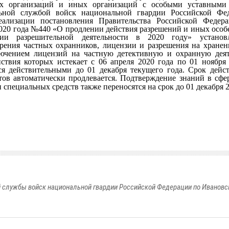
х организаций и иных организаций с особыми уставными 
ьной службой войск национальной гвардии Российской Фе
еализации постановления Правительства Российской Федер
2020 года №440 «О продлении действия разрешений и иных особ
ии разрешительной деятельности в 2020 году» установ
ерения частных охранников, лицензии и разрешения на хране
лючением лицензий на частную детективную и охранную деяте
йствия которых истекает с 06 апреля 2020 года по 01 ноября
ся действительными до 01 декабря текущего года. Срок дейс
тов автоматически продлевается. Подтверждение знаний в сфе
 специальных средств также переносятся на срок до 01 декабря 2
 службы войск национальной гвардии Российской Федерации по Ивановс