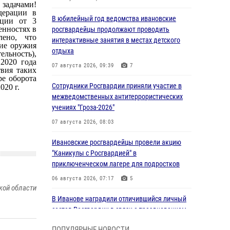
задачами!
дерации в
В юбилейный год ведомства ивановские
ации от 3
енностях в
росгвардейцы продолжают проводить
лено, что
интерактивные занятия в местах детского
ние оружия
отдыха
льность),
 2020 года
07 августа 2026, 09:39
7
твия таких
ре оборота
Сотрудники Росгвардии приняли участие в
020 г.
межведомственных антитеррористических
учениях "Гроза-2026"
07 августа 2026, 08:03
Ивановские росгвардейцы провели акцию
"Каникулы с Росгвардией" в
приключенческом лагере для подростков
06 августа 2026, 07:17
5
кой области
В Иванове наградили отличившийся личный
состав Росгвардии в связи с празднованием
юбилеев служб ведомства
ПОПУЛЯРНЫЕ НОВОСТИ