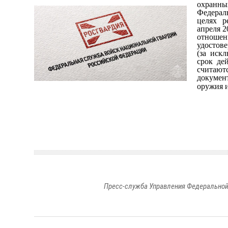
охранны
Федерал
целях р
апреля 
отношен
удостов
(за иск
срок де
считают
докумен
оружия и
Пресс-служба Управления Федеральной