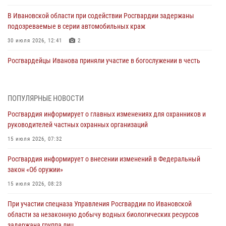
В Ивановской области при содействии Росгвардии задержаны
подозреваемые в серии автомобильных краж
30 июля 2026, 12:41
2
Росгвардейцы Иванова приняли участие в богослужении в честь
празднования Дня Крещения Руси
28 июля 2026, 08:57
4
ПОПУЛЯРНЫЕ НОВОСТИ
День открытых дверей провели сотрудники СОБР "Сумрак"
Росгвардия информирует о главных изменениях для охранников и
Росгвардии для ивановской молодежи
руководителей частных охранных организаций
27 июля 2026, 14:10
2
15 июля 2026, 07:32
Представители ивановского ОМОН "Спарта" провели обучающее
Росгвардия информирует о внесении изменений в Федеральный
занятие с вопитанниками детского лагеря
закон «Об оружии»
27 июля 2026, 12:56
2
15 июля 2026, 08:23
Координационный совет по взаимодействию с частными
При участии спецназа Управления Росгвардии по Ивановской
охранными организациями состоялся в Управлении Росгвардии по
области за незаконную добычу водных биологических ресурсов
Ивановской области
задержана группа лиц