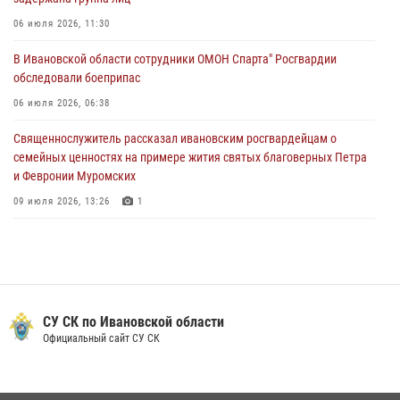
24 июля 2026, 15:25
12
06 июля 2026, 11:30
В Шуе сотрудники Росгвардии изъяли незаконно хранящиеся
В Ивановской области сотрудники ОМОН Спарта" Росгвардии
патроны у местного жителя
обследовали боеприпас
24 июля 2026, 13:53
2
06 июля 2026, 06:38
Священнослужитель рассказал ивановским росгвардейцам о
семейных ценностях на примере жития святых благоверных Петра
и Февронии Муромских
09 июля 2026, 13:26
1
В Иванове росгвардейцы приняли участие в праздновании Дня
семьи, любви и верности
09 июля 2026, 12:40
5
В Иванове сотрудники Росгвардии обсудили единство общества в
СУ СК по Ивановской области
эпоху исторических вызовов с лектором общества «Знание»
Официальный сайт СУ СК
10 июля 2026, 07:28
1
В Иванове сотрудниками лицензионно-разрешительной работы