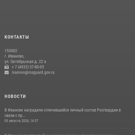
Росгвардии проверено более 90 владельцев оружия за неделю
07 июля 2026, 13:04
Ивановские росгвардейцы с начала года направили в зону СВО
более 250 единиц оружия
КОНТАКТЫ
08 июля 2026, 09:39
153002
В Иванове сотрудники ОМОН «Спарта» идентифицировали предмет,
г. Иваново,
схожий с гранатой
ул. Октябрьская д. 22 а
+ 7 (4932) 37-80-05
10 июля 2026, 09:29
1
Ivanovo@rosguard.gov.ru
НОВОСТИ
В Иванове наградили отличившийся личный состав Росгвардии в
связи с пр...
05 августа 2026, 14:37