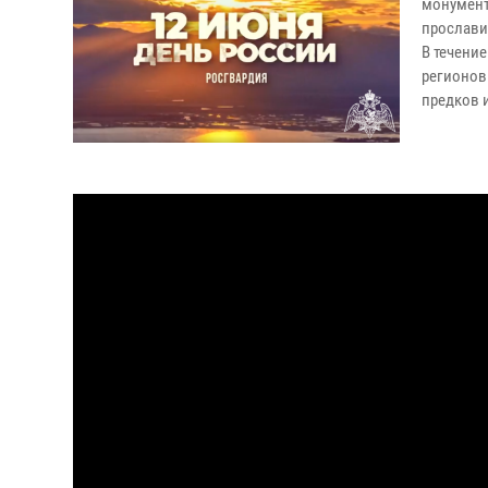
монумента
прославил
В течени
регионов
предков 