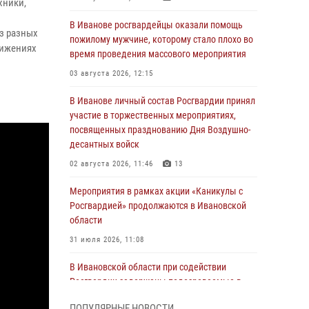
хники,
В Иванове росгвардейцы оказали помощь
з разных
пожилому мужчине, которому стало плохо во
тижениях
время проведения массового мероприятия
03 августа 2026, 12:15
В Иванове личный состав Росгвардии принял
участие в торжественных мероприятиях,
посвященных празднованию Дня Воздушно-
десантных войск
02 августа 2026, 11:46
13
Мероприятия в рамках акции «Каникулы с
Росгвардией» продолжаются в Ивановской
области
31 июля 2026, 11:08
В Ивановской области при содействии
Росгвардии задержаны подозреваемые в
серии автомобильных краж
ПОПУЛЯРНЫЕ НОВОСТИ