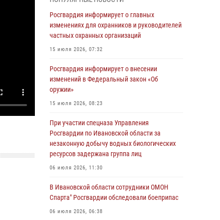
30 июля 2026, 12:41
2
Росгвардия информирует о главных
Росгвардейцы Иванова приняли участие в
изменениях для охранников и руководителей
богослужении в честь празднования Дня
частных охранных организаций
Крещения Руси
15 июля 2026, 07:32
28 июля 2026, 08:57
4
Росгвардия информирует о внесении
День открытых дверей провели сотрудники
изменений в Федеральный закон «Об
СОБР "Сумрак" Росгвардии для ивановской
оружии»
молодежи
15 июля 2026, 08:23
27 июля 2026, 14:10
2
При участии спецназа Управления
Представители ивановского ОМОН "Спарта"
Росгвардии по Ивановской области за
провели обучающее занятие с
незаконную добычу водных биологических
вопитанниками детского лагеря
ресурсов задержана группа лиц
27 июля 2026, 12:56
2
06 июля 2026, 11:30
Координационный совет по взаимодействию
В Ивановской области сотрудники ОМОН
с частными охранными организациями
Спарта" Росгвардии обследовали боеприпас
состоялся в Управлении Росгвардии по
06 июля 2026, 06:38
Ивановской области