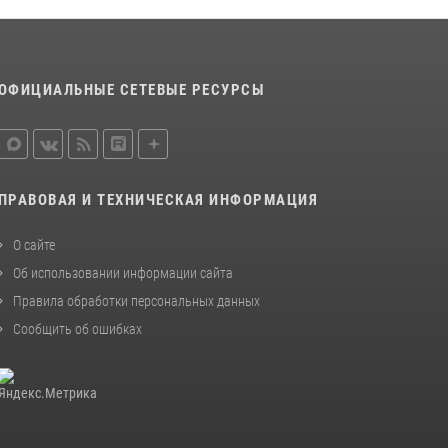
Ивановские росгвардейцы с начала года
направили в зону СВО более 250 единиц
оружия
ОФИЦИАЛЬНЫЕ СЕТЕВЫЕ РЕСУРСЫ
08 июля 2026, 09:39
В Иванове сотрудники ОМОН «Спарта»
идентифицировали предмет, схожий с
гранатой
ПРАВОВАЯ И ТЕХНИЧЕСКАЯ ИНФОРМАЦИЯ
10 июля 2026, 09:29
1
О сайте
Об использовании информации сайта
Правила обработки персональных данных
Сообщить об ошибках