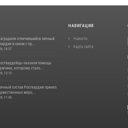
И
НАВИГАЦИЯ
наградили отличившийся личный
Новости
ардии в связи с пр...
Карта сайта
26, 14:37
росгвардейцы оказали помощь
жчине, которому стало...
26, 12:15
личный состав Росгвардии принял
оржественных меро...
26, 11:46