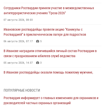
Сотрудники Росгвардии приняли участие в межведомственных
антитеррористических учениях "Гроза-2026"
07 августа 2026, 08:03
Ивановские росгвардейцы провели акцию "Каникулы с
Росгвардией" в приключенческом лагере для подростков
06 августа 2026, 07:17
5
В Иванове наградили отличившийся личный состав Росгвардии в
связи с празднованием юбилеев служб ведомства
05 августа 2026, 14:37
3
В Иванове росгвардейцы оказали помощь пожилому мужчине,
которому стало плохо во время проведения массового мероприятия
03 августа 2026, 12:15
ПОПУЛЯРНЫЕ НОВОСТИ
В Иванове личный состав Росгвардии принял участие в
Росгвардия информирует о главных изменениях для охранников и
торжественных мероприятиях, посвященных празднованию Дня
руководителей частных охранных организаций
Воздушно-десантных войск