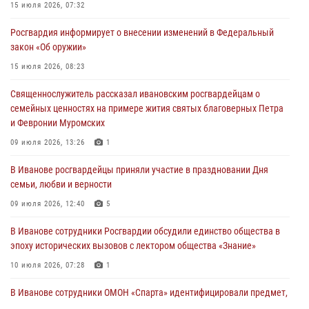
15 июля 2026, 07:32
02 августа 2026, 11:46
13
Росгвардия информирует о внесении изменений в Федеральный
Мероприятия в рамках акции «Каникулы с Росгвардией»
закон «Об оружии»
продолжаются в Ивановской области
15 июля 2026, 08:23
31 июля 2026, 11:08
Священнослужитель рассказал ивановским росгвардейцам о
В Ивановской области при содействии Росгвардии задержаны
семейных ценностях на примере жития святых благоверных Петра
подозреваемые в серии автомобильных краж
и Февронии Муромских
30 июля 2026, 12:41
2
09 июля 2026, 13:26
1
Росгвардейцы Иванова приняли участие в богослужении в честь
В Иванове росгвардейцы приняли участие в праздновании Дня
празднования Дня Крещения Руси
семьи, любви и верности
28 июля 2026, 08:57
4
09 июля 2026, 12:40
5
В Иванове сотрудники Росгвардии обсудили единство общества в
эпоху исторических вызовов с лектором общества «Знание»
10 июля 2026, 07:28
1
В Иванове сотрудники ОМОН «Спарта» идентифицировали предмет,
схожий с гранатой