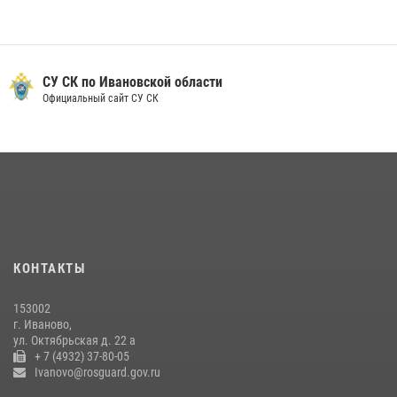
10 июля 2026, 09:29
1
Ивановские росгвардейцы с начала года направили в зону СВО
более 250 единиц оружия
СУ СК по Ивановской области
Официальный сайт СУ СК
08 июля 2026, 09:39
В Иванове росгвардейцы задержали подозреваемого в краже 38
упаковок масла
08 июля 2026, 09:35
Центральный округ Росгвардии отмечает 105-летие
15 июля 2026, 13:03
КОНТАКТЫ
Сотрудники вневедомственной охраны Росгвардии провели
занятие в летнем лагере в Кинешме
153002
16 июля 2026, 08:32
2
г. Иваново,
ул. Октябрьская д. 22 а
+ 7 (4932) 37-80-05
Ivanovo@rosguard.gov.ru