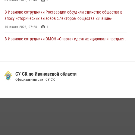
09 июля 2026, 12:40
5
В Иванове сотрудники Росгвардии обсудили единство общества в
эпоху исторических вызовов с лектором общества «Знание»
10 июля 2026, 07:28
1
В Иванове сотрудники ОМОН «Спарта» идентифицировали предмет,
схожий с гранатой
10 июля 2026, 09:29
1
Центральный округ Росгвардии отмечает 105-летие
СУ СК по Ивановской области
15 июля 2026, 13:03
Официальный сайт СУ СК
Сотрудники вневедомственной охраны Росгвардии провели
занятие в летнем лагере в Кинешме
16 июля 2026, 08:32
2
Ивановские росгвардейцы более 340 раз выезжали по сигналу
тревоги за неделю
15 июля 2026, 06:54