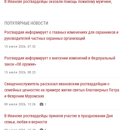
В Иванове росгвардейцы оказали помощь пожилому мужчине,
которому стало плохо во время проведения массового мероприятия
03 августа 2026, 12:15
ПОПУЛЯРНЫЕ НОВОСТИ
В Иванове личный состав Росгвардии принял участие в
Росгвардия информирует о главных изменениях для охранников и
торжественных мероприятиях, посвященных празднованию Дня
руководителей частных охранных организаций
Воздушно-десантных войск
15 июля 2026, 07:32
02 августа 2026, 11:46
13
Росгвардия информирует о внесении изменений в Федеральный
Мероприятия в рамках акции «Каникулы с Росгвардией»
закон «Об оружии»
продолжаются в Ивановской области
15 июля 2026, 08:23
31 июля 2026, 11:08
Священнослужитель рассказал ивановским росгвардейцам о
В Ивановской области при содействии Росгвардии задержаны
семейных ценностях на примере жития святых благоверных Петра
подозреваемые в серии автомобильных краж
и Февронии Муромских
30 июля 2026, 12:41
2
09 июля 2026, 13:26
1
Росгвардейцы Иванова приняли участие в богослужении в честь
В Иванове росгвардейцы приняли участие в праздновании Дня
празднования Дня Крещения Руси
семьи, любви и верности
28 июля 2026, 08:57
4