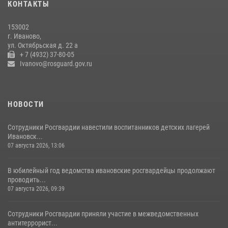
КОНТАКТЫ
В Иванове росгвардейцы обеспечили безопасность граждан во
время проведения четвертого этапа престижной многодневки
153002
«Россия»
г. Иваново,
20 июля 2026, 09:12
3
ул. Октябрьская д. 22 а
+ 7 (4932) 37-80-05
Ivanovo@rosguard.gov.ru
НОВОСТИ
Сотрудники Росгвардии навестили воспитанников детских лагерей
Ивановск...
07 августа 2026, 13:06
В юбилейный год ведомства ивановские росгвардейцы продолжают
проводить...
07 августа 2026, 09:39
Сотрудники Росгвардии приняли участие в межведомственных
антитеррорист...