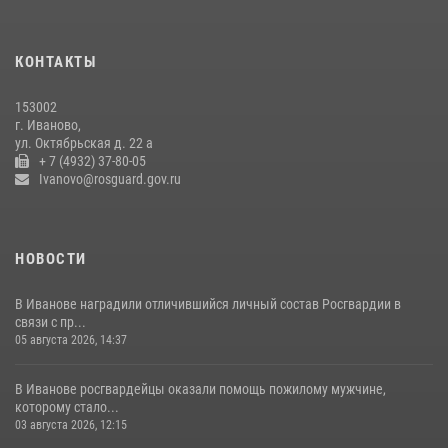
В Иванове сотрудники ОМОН «Спарта» идентифицировали предмет,
схожий с гранатой
КОНТАКТЫ
10 июля 2026, 09:29
1
153002
В Иванове росгвардейцы задержали подозреваемого в краже 38
г. Иваново,
упаковок масла
ул. Октябрьская д. 22 а
+ 7 (4932) 37-80-05
08 июля 2026, 09:35
Ivanovo@rosguard.gov.ru
НОВОСТИ
В Иванове наградили отличившийся личный состав Росгвардии в
связи с пр...
05 августа 2026, 14:37
В Иванове росгвардейцы оказали помощь пожилому мужчине,
которому стало...
03 августа 2026, 12:15