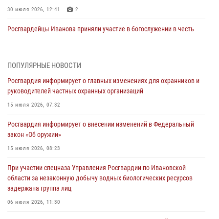
30 июля 2026, 12:41
2
Росгвардейцы Иванова приняли участие в богослужении в честь
празднования Дня Крещения Руси
28 июля 2026, 08:57
4
ПОПУЛЯРНЫЕ НОВОСТИ
День открытых дверей провели сотрудники СОБР "Сумрак"
Росгвардия информирует о главных изменениях для охранников и
Росгвардии для ивановской молодежи
руководителей частных охранных организаций
27 июля 2026, 14:10
2
15 июля 2026, 07:32
Представители ивановского ОМОН "Спарта" провели обучающее
Росгвардия информирует о внесении изменений в Федеральный
занятие с вопитанниками детского лагеря
закон «Об оружии»
27 июля 2026, 12:56
2
15 июля 2026, 08:23
Координационный совет по взаимодействию с частными
При участии спецназа Управления Росгвардии по Ивановской
охранными организациями состоялся в Управлении Росгвардии по
области за незаконную добычу водных биологических ресурсов
Ивановской области
задержана группа лиц
24 июля 2026, 15:25
12
06 июля 2026, 11:30
В Шуе сотрудники Росгвардии изъяли незаконно хранящиеся