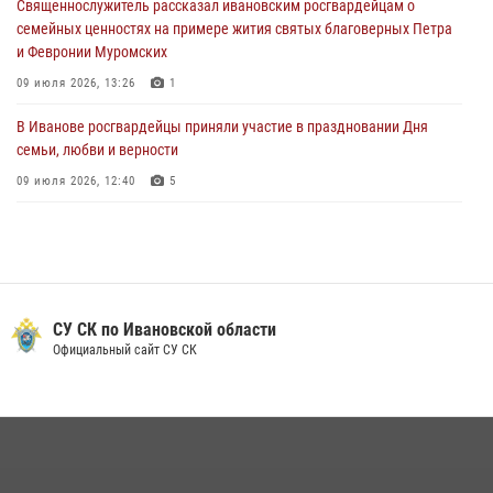
Священнослужитель рассказал ивановским росгвардейцам о
патроны у местного жителя
семейных ценностях на примере жития святых благоверных Петра
24 июля 2026, 13:53
2
и Февронии Муромских
09 июля 2026, 13:26
1
В Иванове росгвардейцы приняли участие в праздновании Дня
семьи, любви и верности
09 июля 2026, 12:40
5
В Иванове сотрудники Росгвардии обсудили единство общества в
эпоху исторических вызовов с лектором общества «Знание»
10 июля 2026, 07:28
1
В Иванове сотрудниками лицензионно-разрешительной работы
СУ СК по Ивановской области
Росгвардии проверено более 90 владельцев оружия за неделю
Официальный сайт СУ СК
07 июля 2026, 13:04
Ивановские росгвардейцы с начала года направили в зону СВО
более 250 единиц оружия
08 июля 2026, 09:39