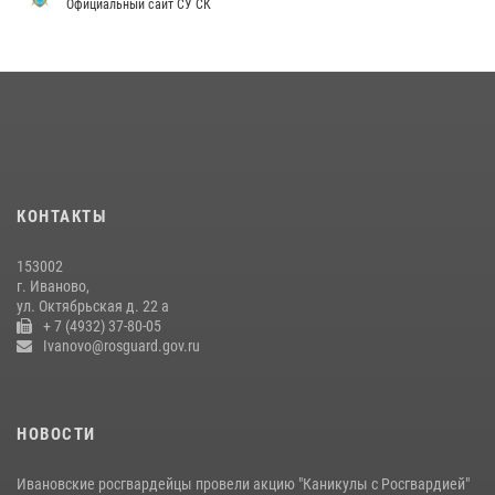
Официальный сайт СУ СК
08 июля 2026, 09:39
В Иванове сотрудники ОМОН «Спарта» идентифицировали предмет,
схожий с гранатой
10 июля 2026, 09:29
1
В Иванове росгвардейцы задержали подозреваемого в краже 38
упаковок масла
08 июля 2026, 09:35
КОНТАКТЫ
Центральный округ Росгвардии отмечает 105-летие
153002
15 июля 2026, 13:03
г. Иваново,
ул. Октябрьская д. 22 а
+ 7 (4932) 37-80-05
Ivanovo@rosguard.gov.ru
НОВОСТИ
Ивановские росгвардейцы провели акцию "Каникулы с Росгвардией"