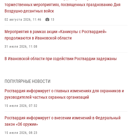
торжественных мероприятиях, посвященных празднованию Дня
Воздушно-десантных войск
02 августа 2026, 11:46
13
Мероприятия в рамках акции «Каникулы с Росгвардией»
продолжаются в Ивановской области
31 июля 2026, 11:08
В Ивановской области при содействии Росгвардии задержаны
подозреваемые в серии автомобильных краж
30 июля 2026, 12:41
2
ПОПУЛЯРНЫЕ НОВОСТИ
Росгвардейцы Иванова приняли участие в богослужении в честь
Росгвардия информирует о главных изменениях для охранников и
празднования Дня Крещения Руси
руководителей частных охранных организаций
28 июля 2026, 08:57
4
15 июля 2026, 07:32
День открытых дверей провели сотрудники СОБР "Сумрак"
Росгвардия информирует о внесении изменений в Федеральный
Росгвардии для ивановской молодежи
закон «Об оружии»
27 июля 2026, 14:10
2
15 июля 2026, 08:23