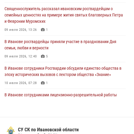
Представители ивановского ОМОН "Спарта" провели обучающее
Священнослужитель рассказал ивановским росгвардейцам о
занятие с вопитанниками детского лагеря
семейных ценностях на примере жития святых благоверных Петра
27 июля 2026, 12:56
2
и Февронии Муромских
Координационный совет по взаимодействию с частными
09 июля 2026, 13:26
1
охранными организациями состоялся в Управлении Росгвардии по
В Иванове росгвардейцы приняли участие в праздновании Дня
Ивановской области
семьи, любви и верности
24 июля 2026, 15:25
12
09 июля 2026, 12:40
5
В Иванове сотрудники Росгвардии обсудили единство общества в
эпоху исторических вызовов с лектором общества «Знание»
10 июля 2026, 07:28
1
В Иванове сотрудниками лицензионно-разрешительной работы
Росгвардии проверено более 90 владельцев оружия за неделю
07 июля 2026, 13:04
Ивановские росгвардейцы с начала года направили в зону СВО
более 250 единиц оружия
СУ СК по Ивановской области