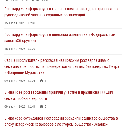
В Иванове личный состав Росгвардии принял участие в
Росгвардия информирует о главных изменениях для охранников и
торжественных мероприятиях, посвященных празднованию Дня
руководителей частных охранных организаций
Воздушно-десантных войск
15 июля 2026, 07:32
02 августа 2026, 11:46
13
Росгвардия информирует о внесении изменений в Федеральный
Мероприятия в рамках акции «Каникулы с Росгвардией»
закон «Об оружии»
продолжаются в Ивановской области
15 июля 2026, 08:23
31 июля 2026, 11:08
Священнослужитель рассказал ивановским росгвардейцам о
В Ивановской области при содействии Росгвардии задержаны
семейных ценностях на примере жития святых благоверных Петра
подозреваемые в серии автомобильных краж
и Февронии Муромских
30 июля 2026, 12:41
2
09 июля 2026, 13:26
1
Росгвардейцы Иванова приняли участие в богослужении в честь
В Иванове росгвардейцы приняли участие в праздновании Дня
празднования Дня Крещения Руси
семьи, любви и верности
28 июля 2026, 08:57
4
09 июля 2026, 12:40
5
В Иванове сотрудники Росгвардии обсудили единство общества в
эпоху исторических вызовов с лектором общества «Знание»