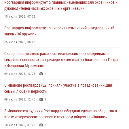
Росгвардия информирует о главных изменениях для охранников и
торжественных мероприятиях, посвященных празднованию Дня
руководителей частных охранных организаций
Воздушно-десантных войск
15 июля 2026, 07:32
02 августа 2026, 11:46
13
Росгвардия информирует о внесении изменений в Федеральный
Мероприятия в рамках акции «Каникулы с Росгвардией»
закон «Об оружии»
продолжаются в Ивановской области
15 июля 2026, 08:23
31 июля 2026, 11:08
Священнослужитель рассказал ивановским росгвардейцам о
В Ивановской области при содействии Росгвардии задержаны
семейных ценностях на примере жития святых благоверных Петра
подозреваемые в серии автомобильных краж
и Февронии Муромских
30 июля 2026, 12:41
2
09 июля 2026, 13:26
1
Росгвардейцы Иванова приняли участие в богослужении в честь
В Иванове росгвардейцы приняли участие в праздновании Дня
празднования Дня Крещения Руси
семьи, любви и верности
28 июля 2026, 08:57
4
09 июля 2026, 12:40
5
В Иванове сотрудники Росгвардии обсудили единство общества в
эпоху исторических вызовов с лектором общества «Знание»
10 июля 2026, 07:28
1