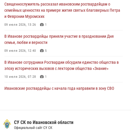
Священнослужитель рассказал ивановским росгвардейцам о
В Ивановской области при содействии Росгвардии задержаны
семейных ценностях на примере жития святых благоверных Петра
подозреваемые в серии автомобильных краж
и Февронии Муромских
30 июля 2026, 12:41
2
09 июля 2026, 13:26
1
Росгвардейцы Иванова приняли участие в богослужении в честь
В Иванове росгвардейцы приняли участие в праздновании Дня
празднования Дня Крещения Руси
семьи, любви и верности
28 июля 2026, 08:57
4
09 июля 2026, 12:40
5
В Иванове сотрудники Росгвардии обсудили единство общества в
эпоху исторических вызовов с лектором общества «Знание»
10 июля 2026, 07:28
1
Ивановские росгвардейцы с начала года направили в зону СВО
более 250 единиц оружия
08 июля 2026, 09:39
В Иванове сотрудники ОМОН «Спарта» идентифицировали предмет,
схожий с гранатой
СУ СК по Ивановской области
Официальный сайт СУ СК
10 июля 2026, 09:29
1