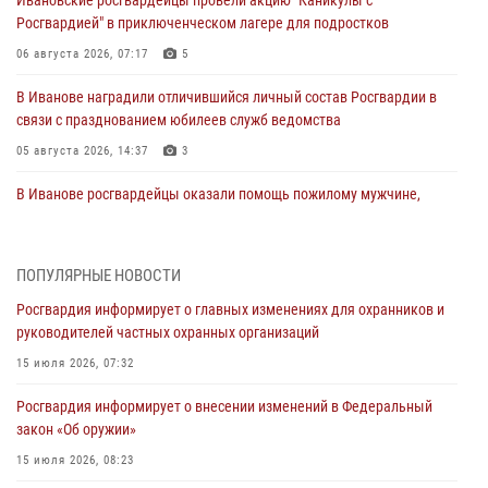
Росгвардией" в приключенческом лагере для подростков
06 августа 2026, 07:17
5
В Иванове наградили отличившийся личный состав Росгвардии в
связи с празднованием юбилеев служб ведомства
05 августа 2026, 14:37
3
В Иванове росгвардейцы оказали помощь пожилому мужчине,
которому стало плохо во время проведения массового мероприятия
03 августа 2026, 12:15
ПОПУЛЯРНЫЕ НОВОСТИ
В Иванове личный состав Росгвардии принял участие в
Росгвардия информирует о главных изменениях для охранников и
торжественных мероприятиях, посвященных празднованию Дня
руководителей частных охранных организаций
Воздушно-десантных войск
15 июля 2026, 07:32
02 августа 2026, 11:46
13
Росгвардия информирует о внесении изменений в Федеральный
Мероприятия в рамках акции «Каникулы с Росгвардией»
закон «Об оружии»
продолжаются в Ивановской области
15 июля 2026, 08:23
31 июля 2026, 11:08