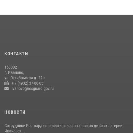
В Иванове росгвардейцы задержали подозреваемого в краже 38
упаковок масла
08 июля 2026, 09:35
Центральный округ Росгвардии отмечает 105-летие
15 июля 2026, 13:03
КОНТАКТЫ
Сотрудники вневедомственной охраны Росгвардии провели
занятие в летнем лагере в Кинешме
153002
16 июля 2026, 08:32
2
г. Иваново,
ул. Октябрьская д. 22 а
+ 7 (4932) 37-80-05
Ivanovo@rosguard.gov.ru
НОВОСТИ
Сотрудники Росгвардии навестили воспитанников детских лагерей
Ивановск...