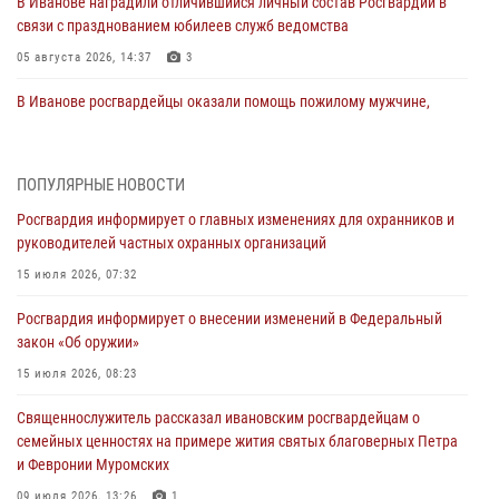
В Иванове наградили отличившийся личный состав Росгвардии в
связи с празднованием юбилеев служб ведомства
05 августа 2026, 14:37
3
В Иванове росгвардейцы оказали помощь пожилому мужчине,
которому стало плохо во время проведения массового мероприятия
03 августа 2026, 12:15
ПОПУЛЯРНЫЕ НОВОСТИ
В Иванове личный состав Росгвардии принял участие в
Росгвардия информирует о главных изменениях для охранников и
торжественных мероприятиях, посвященных празднованию Дня
руководителей частных охранных организаций
Воздушно-десантных войск
15 июля 2026, 07:32
02 августа 2026, 11:46
13
Росгвардия информирует о внесении изменений в Федеральный
Мероприятия в рамках акции «Каникулы с Росгвардией»
закон «Об оружии»
продолжаются в Ивановской области
15 июля 2026, 08:23
31 июля 2026, 11:08
Священнослужитель рассказал ивановским росгвардейцам о
В Ивановской области при содействии Росгвардии задержаны
семейных ценностях на примере жития святых благоверных Петра
подозреваемые в серии автомобильных краж
и Февронии Муромских
30 июля 2026, 12:41
2
09 июля 2026, 13:26
1