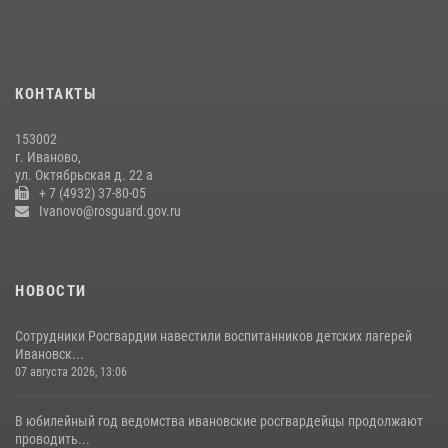
Ивановские росгвардейцы более 340 раз выезжали по сигналу
тревоги за неделю
15 июля 2026, 06:54
КОНТАКТЫ
В Иванове росгвардейцы обеспечили безопасность граждан во
время проведения четвертого этапа престижной многодневки
153002
«Россия»
г. Иваново,
20 июля 2026, 09:12
3
ул. Октябрьская д. 22 а
+ 7 (4932) 37-80-05
Ivanovo@rosguard.gov.ru
НОВОСТИ
Сотрудники Росгвардии навестили воспитанников детских лагерей
Ивановск...
07 августа 2026, 13:06
В юбилейный год ведомства ивановские росгвардейцы продолжают
проводить...