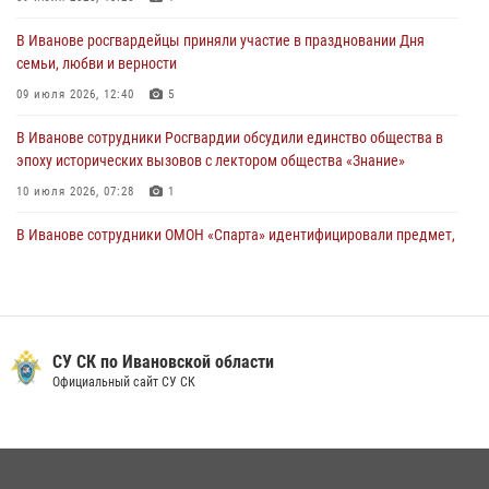
Росгвардейцы Иванова приняли участие в богослужении в честь
В Иванове росгвардейцы приняли участие в праздновании Дня
празднования Дня Крещения Руси
семьи, любви и верности
28 июля 2026, 08:57
4
09 июля 2026, 12:40
5
В Иванове сотрудники Росгвардии обсудили единство общества в
эпоху исторических вызовов с лектором общества «Знание»
10 июля 2026, 07:28
1
В Иванове сотрудники ОМОН «Спарта» идентифицировали предмет,
схожий с гранатой
10 июля 2026, 09:29
1
Центральный округ Росгвардии отмечает 105-летие
СУ СК по Ивановской области
15 июля 2026, 13:03
Официальный сайт СУ СК
Сотрудники вневедомственной охраны Росгвардии провели
занятие в летнем лагере в Кинешме
16 июля 2026, 08:32
2