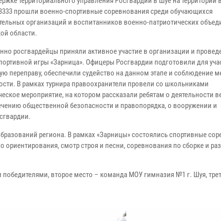
ержке территориального управления Росгвардии в Шуе на территории
3333 прошли военно-спортивные соревнования среди обучающихся
тельных организаций и воспитанников военно-патриотических объед
ой области.
нно росгвардейцы приняли активное участие в организации и провед
портивной игры «Зарница». Офицеры Росгвардии подготовили для уча
ую переправу, обеспечили судейство на данном этапе и соблюдение м
ости. В рамках турнира правоохранители провели со школьниками
ческое мероприятие, на котором рассказали ребятам о деятельности 
ечению общественной безопасности и правопорядка, о вооружении и
сгвардии.
образований региона. В рамках «Зарницы» состоялись спортивные сор
о ориентирования, смотр строя и песни, соревнования по сборке и ра
победителями, второе место – команда МОУ гимназия №1 г. Шуя, трет