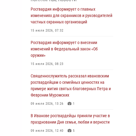
05 августа 2026, 14:37
3
Росгвардия информирует о главных
В Иванове росгвардейцы оказали помощь
изменениях для охранников и руководителей
пожилому мужчине, которому стало плохо во
частных охранных организаций
время проведения массового мероприятия
15 июля 2026, 07:32
03 августа 2026, 12:15
Росгвардия информирует о внесении
В Иванове личный состав Росгвардии принял
изменений в Федеральный закон «Об
участие в торжественных мероприятиях,
оружии»
посвященных празднованию Дня Воздушно-
15 июля 2026, 08:23
десантных войск
Священнослужитель рассказал ивановским
02 августа 2026, 11:46
13
росгвардейцам о семейных ценностях на
Мероприятия в рамках акции «Каникулы с
примере жития святых благоверных Петра и
Росгвардией» продолжаются в Ивановской
Февронии Муромских
области
09 июля 2026, 13:26
1
31 июля 2026, 11:08
В Иванове росгвардейцы приняли участие в
В Ивановской области при содействии
праздновании Дня семьи, любви и верности
Росгвардии задержаны подозреваемые в
09 июля 2026, 12:40
5
серии автомобильных краж