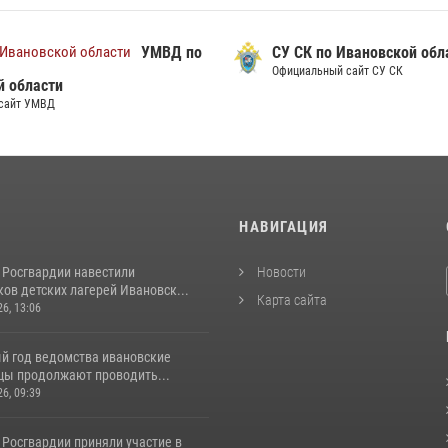
УМВД по
СУ СК по Ивановской обл
Официальный сайт СУ СК
й области
сайт УМВД
И
НАВИГАЦИЯ
 Росгвардии навестили
Новости
ов детских лагерей Ивановск...
Карта сайта
26, 13:06
й год ведомства ивановские
цы продолжают проводить...
26, 09:39
 Росгвардии приняли участие в