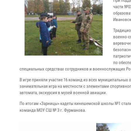
При подд
части №0
образова
Ивановск
Традицио
военно-с
веревочн
безопасн
патриоти
по обесп
специальных средствах сотрудников и военнослужащих Ро
В игре приняли участие 16 команд из всех муниципальных 
занимательная игра на местности с элементами спортивног
автомата, экскурсия в музей военной авиации.
По итогам «Зарницы» кадеты кинешемской школы №1 стали 
команда МОУ СШ № 3 г. Фурманова.