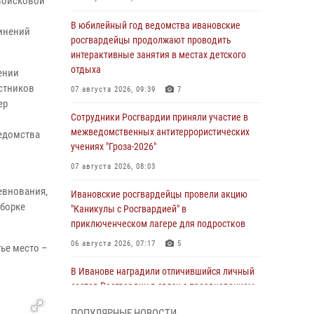
 войсковой
В юбилейный год ведомства ивановские
инений
росгвардейцы продолжают проводить
интерактивные занятия в местах детского
отдыха
ении
стников
07 августа 2026, 09:39
7
ер
Сотрудники Росгвардии приняли участие в
межведомственных антитеррористических
ведомства
учениях "Гроза-2026"
07 августа 2026, 08:03
евнования,
Ивановские росгвардейцы провели акцию
зборке
"Каникулы с Росгвардией" в
приключенческом лагере для подростков
06 августа 2026, 07:17
5
ье место –
В Иванове наградили отличившийся личный
состав Росгвардии в связи с празднованием
юбилеев служб ведомства
ПОПУЛЯРНЫЕ НОВОСТИ