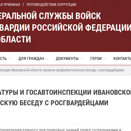
АЯ ПРИЕМНАЯ
ПРОТИВОДЕЙСТВИЕ КОРРУПЦИИ
ЕРАЛЬНОЙ СЛУЖБЫ ВОЙСК
ВАРДИИ РОССИЙСКОЙ ФЕДЕРАЦИ
ОБЛАСТИ
СТЬ
ДЛЯ ГРАЖДАН
ДОКУМЕНТЫ
ГЕРОИ
КОНТАКТ
спекции Ивановской области провели профилактическую беседу с росгвардейцами
АТУРЫ И ГОСАВТОИНСПЕКЦИИ ИВАНОВСКО
СКУЮ БЕСЕДУ С РОСГВАРДЕЙЦАМИ
 проведения единого дня правовых знаний перед сотрудниками и