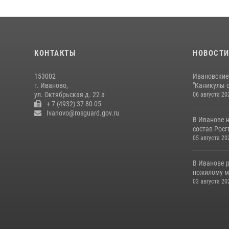
КОНТАКТЫ
НОВОСТ
153002
Ивановские
г. Иваново,
"Каникулы с
ул. Октябрьская д. 22 а
06 августа 20
+ 7 (4932) 37-80-05
Ivanovo@rosguard.gov.ru
В Иванове 
состав Росгв
05 августа 20
В Иванове 
пожилому му
03 августа 20