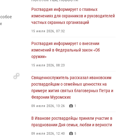
31 июля 2026, 11:08
Росгвардия информирует о главных
В Ивановской области при содействии
изменениях для охранников и руководителей
особое
Росгвардии задержаны подозреваемые в
частных охранных организаций
и
серии автомобильных краж
15 июля 2026, 07:32
30 июля 2026, 12:41
2
Росгвардия информирует о внесении
Росгвардейцы Иванова приняли участие в
изменений в Федеральный закон «Об
богослужении в честь празднования Дня
оружии»
Крещения Руси
15 июля 2026, 08:23
28 июля 2026, 08:57
4
Священнослужитель рассказал ивановским
День открытых дверей провели сотрудники
росгвардейцам о семейных ценностях на
СОБР "Сумрак" Росгвардии для ивановской
примере жития святых благоверных Петра и
молодежи
Февронии Муромских
27 июля 2026, 14:10
2
09 июля 2026, 13:26
1
Представители ивановского ОМОН "Спарта"
В Иванове росгвардейцы приняли участие в
провели обучающее занятие с
праздновании Дня семьи, любви и верности
вопитанниками детского лагеря
09 июля 2026, 12:40
5