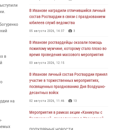
выступили
В Иванове наградили отличившийся личный
ии.
состав Росгвардии в связи с празднованием
юбилеев служб ведомства
Богуренко
ений
05 августа 2026, 14:37
3
В Иванове росгвардейцы оказали помощь
пожилому мужчине, которому стало плохо во
время проведения массового мероприятия
ых в
ой
03 августа 2026, 12:15
В Иванове личный состав Росгвардии принял
участие в торжественных мероприятиях,
то
посвященных празднованию Дня Воздушно-
десантных войск
рдии на
02 августа 2026, 11:46
13
Мероприятия в рамках акции «Каникулы с
Росгвардией» продолжаются в Ивановской
-
области
шаемых
ПОПУЛЯРНЫЕ НОВОСТИ