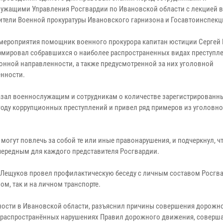
ужащими Управления Росгвардии по Ивановской области с лекцией 
ители Военной прокуратуры Ивановского гарнизона и Госавтоинспекц
 мероприятия помощник военного прокурора капитан юстиции Сергей 
мировал собравшихся о наиболее распространенных видах преступл
онной направленности, а также предусмотренной за них уголовной
енности.
азал военнослужащим и сотрудникам о количестве зарегистрированн
году коррупционных преступлений и привел ряд примеров из уголовн
могут повлечь за собой те или иные правонарушения, и подчеркнул, ч
ередным для каждого представителя Росгвардии.
Лещуков провел профилактическую беседу с личным составом Росгва
м, так и на личном транспорте.
ости в Ивановской области, разъяснил причины совершения дорожно
ее распространённых нарушениях Правил дорожного движения, совер