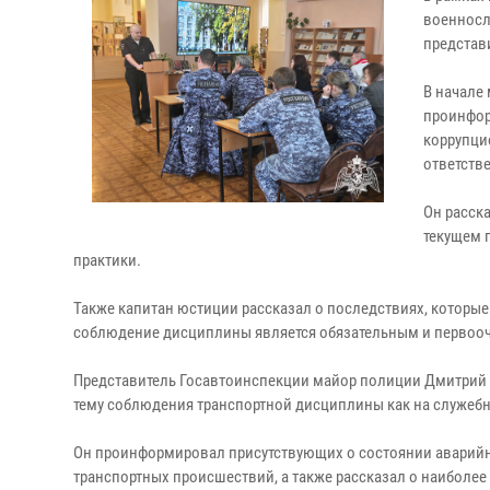
военносл
представ
В начале
проинфор
коррупци
ответств
Он расск
текущем 
практики.
Также капитан юстиции рассказал о последствиях, которые 
соблюдение дисциплины является обязательным и первооч
Представитель Госавтоинспекции майор полиции Дмитрий 
тему соблюдения транспортной дисциплины как на служебно
Он проинформировал присутствующих о состоянии аварийн
транспортных происшествий, а также рассказал о наибол