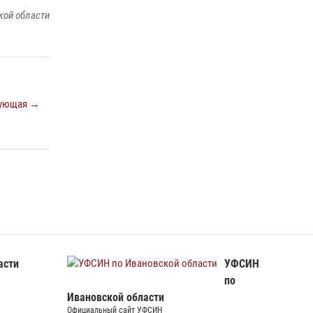
кой области
В Иванове росгвардейцы задержали
подозреваемого в краже 38 упаковок масла
08 июля 2026, 09:35
Центральный округ Росгвардии отмечает
105-летие
ующая →
15 июля 2026, 13:03
асти
УФСИН
по
Ивановской области
Официальный сайт УФСИН