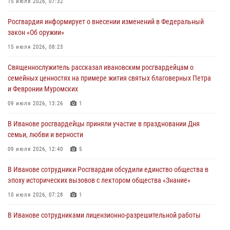
15 июля 2026, 07:32
День открытых дверей провели сотрудники СОБР "Сумрак"
Росгвардия информирует о внесении изменений в Федеральный
Росгвардии для ивановской молодежи
закон «Об оружии»
27 июля 2026, 14:10
2
15 июля 2026, 08:23
Представители ивановского ОМОН "Спарта" провели обучающее
Священнослужитель рассказал ивановским росгвардейцам о
занятие с вопитанниками детского лагеря
семейных ценностях на примере жития святых благоверных Петра
27 июля 2026, 12:56
2
и Февронии Муромских
Координационный совет по взаимодействию с частными
09 июля 2026, 13:26
1
охранными организациями состоялся в Управлении Росгвардии по
В Иванове росгвардейцы приняли участие в праздновании Дня
Ивановской области
семьи, любви и верности
24 июля 2026, 15:25
12
09 июля 2026, 12:40
5
В Иванове сотрудники Росгвардии обсудили единство общества в
эпоху исторических вызовов с лектором общества «Знание»
10 июля 2026, 07:28
1
В Иванове сотрудниками лицензионно-разрешительной работы
Росгвардии проверено более 90 владельцев оружия за неделю