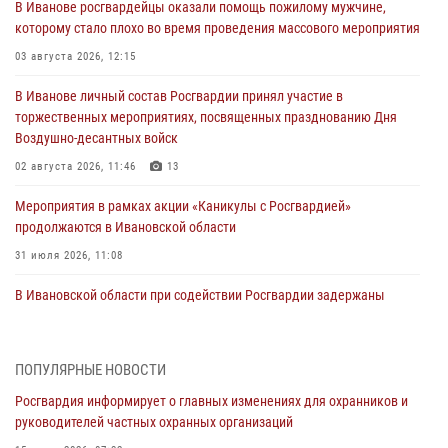
В Иванове росгвардейцы оказали помощь пожилому мужчине,
которому стало плохо во время проведения массового мероприятия
03 августа 2026, 12:15
В Иванове личный состав Росгвардии принял участие в
торжественных мероприятиях, посвященных празднованию Дня
Воздушно-десантных войск
02 августа 2026, 11:46
13
Мероприятия в рамках акции «Каникулы с Росгвардией»
продолжаются в Ивановской области
31 июля 2026, 11:08
В Ивановской области при содействии Росгвардии задержаны
подозреваемые в серии автомобильных краж
30 июля 2026, 12:41
2
ПОПУЛЯРНЫЕ НОВОСТИ
Росгвардейцы Иванова приняли участие в богослужении в честь
Росгвардия информирует о главных изменениях для охранников и
празднования Дня Крещения Руси
руководителей частных охранных организаций
28 июля 2026, 08:57
4