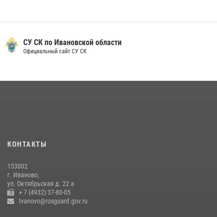
07 июля 2026, 13:04
Ивановские росгвардейцы с начала года направили в зону СВО
более 250 единиц оружия
СУ СК по Ивановской области
Официальный сайт СУ СК
08 июля 2026, 09:39
В Иванове сотрудники ОМОН «Спарта» идентифицировали предмет,
схожий с гранатой
10 июля 2026, 09:29
1
В Иванове росгвардейцы задержали подозреваемого в краже 38
упаковок масла
08 июля 2026, 09:35
КОНТАКТЫ
Центральный округ Росгвардии отмечает 105-летие
153002
15 июля 2026, 13:03
г. Иваново,
ул. Октябрьская д. 22 а
+ 7 (4932) 37-80-05
Ivanovo@rosguard.gov.ru