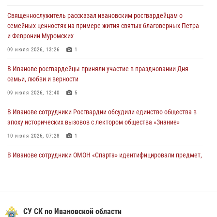
Священнослужитель рассказал ивановским росгвардейцам о
В Ивановской области при содействии Росгвардии задержаны
семейных ценностях на примере жития святых благоверных Петра
подозреваемые в серии автомобильных краж
и Февронии Муромских
30 июля 2026, 12:41
2
09 июля 2026, 13:26
1
Росгвардейцы Иванова приняли участие в богослужении в честь
В Иванове росгвардейцы приняли участие в праздновании Дня
празднования Дня Крещения Руси
семьи, любви и верности
28 июля 2026, 08:57
4
09 июля 2026, 12:40
5
В Иванове сотрудники Росгвардии обсудили единство общества в
эпоху исторических вызовов с лектором общества «Знание»
10 июля 2026, 07:28
1
В Иванове сотрудники ОМОН «Спарта» идентифицировали предмет,
схожий с гранатой
10 июля 2026, 09:29
1
Центральный округ Росгвардии отмечает 105-летие
СУ СК по Ивановской области
15 июля 2026, 13:03