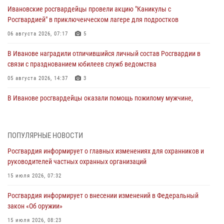
Ивановские росгвардейцы провели акцию "Каникулы с
Росгвардией" в приключенческом лагере для подростков
06 августа 2026, 07:17
5
В Иванове наградили отличившийся личный состав Росгвардии в
связи с празднованием юбилеев служб ведомства
05 августа 2026, 14:37
3
В Иванове росгвардейцы оказали помощь пожилому мужчине,
которому стало плохо во время проведения массового мероприятия
03 августа 2026, 12:15
ПОПУЛЯРНЫЕ НОВОСТИ
В Иванове личный состав Росгвардии принял участие в
Росгвардия информирует о главных изменениях для охранников и
торжественных мероприятиях, посвященных празднованию Дня
руководителей частных охранных организаций
Воздушно-десантных войск
15 июля 2026, 07:32
02 августа 2026, 11:46
13
Росгвардия информирует о внесении изменений в Федеральный
Мероприятия в рамках акции «Каникулы с Росгвардией»
закон «Об оружии»
продолжаются в Ивановской области
15 июля 2026, 08:23
31 июля 2026, 11:08