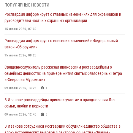
ПОПУЛЯРНЫЕ НОВОСТИ
Росгвардейцы Иванова приняли участие в богослужении в честь
Росгвардия информирует о главных изменениях для охранников и
празднования Дня Крещения Руси
руководителей частных охранных организаций
28 июля 2026, 08:57
4
15 июля 2026, 07:32
День открытых дверей провели сотрудники СОБР "Сумрак"
Росгвардия информирует о внесении изменений в Федеральный
Росгвардии для ивановской молодежи
закон «Об оружии»
27 июля 2026, 14:10
2
15 июля 2026, 08:23
Представители ивановского ОМОН "Спарта" провели обучающее
Священнослужитель рассказал ивановским росгвардейцам о
занятие с вопитанниками детского лагеря
семейных ценностях на примере жития святых благоверных Петра
27 июля 2026, 12:56
2
и Февронии Муромских
Координационный совет по взаимодействию с частными
09 июля 2026, 13:26
1
охранными организациями состоялся в Управлении Росгвардии по
В Иванове росгвардейцы приняли участие в праздновании Дня
Ивановской области
семьи, любви и верности
24 июля 2026, 15:25
12
09 июля 2026, 12:40
5
В Иванове сотрудники Росгвардии обсудили единство общества в
эпоху исторических вызовов с лектором общества «Знание»