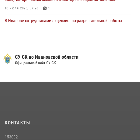
10 июля 2026, 07:28
1
В Иванове сотрудниками лицензионно-разрешительной работы
Росгвардии проверено более 90 владельцев оружия за неделю
07 июля 2026, 13:04
Ивановские росгвардейцы с начала года направили в зону СВО
более 250 единиц оружия
СУ СК по Ивановской области
Официальный сайт СУ СК
08 июля 2026, 09:39
В Иванове сотрудники ОМОН «Спарта» идентифицировали предмет,
схожий с гранатой
10 июля 2026, 09:29
1
В Иванове росгвардейцы задержали подозреваемого в краже 38
упаковок масла
08 июля 2026, 09:35
КОНТАКТЫ
Центральный округ Росгвардии отмечает 105-летие
153002