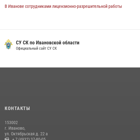
В Иванове сотрудниками лицензионно-разрешительной работы
Росгвардии проверено более 90 владельцев оружия за неделю
07 июля 2026, 13:04
Ивановские росгвардейцы с начала года направили в зону СВО
более 250 единиц оружия
СУ СК по Ивановской области
Официальный сайт СУ СК
08 июля 2026, 09:39
В Иванове сотрудники ОМОН «Спарта» идентифицировали предмет,
схожий с гранатой
10 июля 2026, 09:29
1
В Иванове росгвардейцы задержали подозреваемого в краже 38
упаковок масла
08 июля 2026, 09:35
КОНТАКТЫ
Центральный округ Росгвардии отмечает 105-летие
153002
15 июля 2026, 13:03
г. Иваново,
ул. Октябрьская д. 22 а
+ 7 (4932) 37-80-05