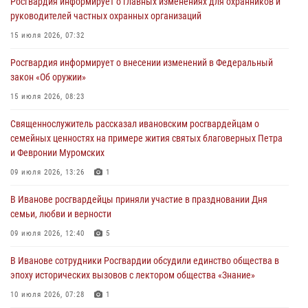
Росгвардия информирует о главных изменениях для охранников и
подозреваемые в серии автомобильных краж
руководителей частных охранных организаций
30 июля 2026, 12:41
2
15 июля 2026, 07:32
Росгвардейцы Иванова приняли участие в богослужении в честь
Росгвардия информирует о внесении изменений в Федеральный
празднования Дня Крещения Руси
закон «Об оружии»
28 июля 2026, 08:57
4
15 июля 2026, 08:23
День открытых дверей провели сотрудники СОБР "Сумрак"
Священнослужитель рассказал ивановским росгвардейцам о
Росгвардии для ивановской молодежи
семейных ценностях на примере жития святых благоверных Петра
27 июля 2026, 14:10
2
и Февронии Муромских
Представители ивановского ОМОН "Спарта" провели обучающее
09 июля 2026, 13:26
1
занятие с вопитанниками детского лагеря
В Иванове росгвардейцы приняли участие в праздновании Дня
27 июля 2026, 12:56
2
семьи, любви и верности
09 июля 2026, 12:40
5
В Иванове сотрудники Росгвардии обсудили единство общества в
эпоху исторических вызовов с лектором общества «Знание»
10 июля 2026, 07:28
1